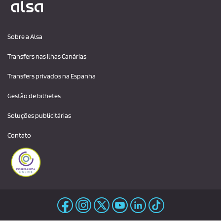
i
t
Sobre a Alsa
a
r
Transfers nas Ilhas Canárias
a
s
Transfers privados na Espanha
c
Gestão de bilhetes
o
n
Soluções publicitárias
d
Contato
i
ç
õ
e
s
d
e