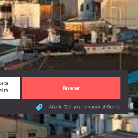
uelta
elta
Añade Código promocional/Bonos