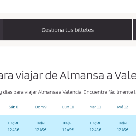
Gestiona tus billetes
ara viajar de Almansa a Val
y días para viajar Almansa a Valencia. Encuentra fácilmente
Sáb 8
Dom 9
Lun 10
Mar 11
Mié 12
mejor
mejor
mejor
mejor
mejor
12.45€
12.45€
12.45€
12.45€
12.45€