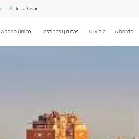
s
Inicia Sesión
Abono Único
Destinos y rutas
Tu viaje
A bordo