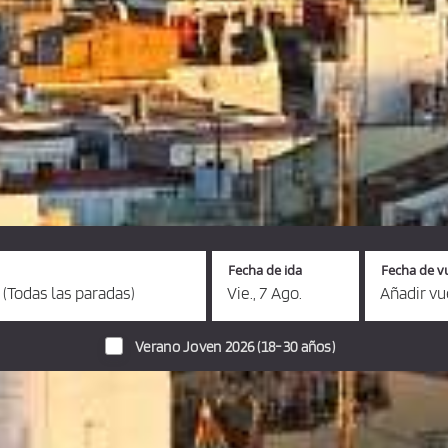
Fecha de ida
Fecha de v
 (Todas las paradas)
Vie., 7 Ago.
Añadir vu
Verano Joven 2026 (18-30 años)
autobuses