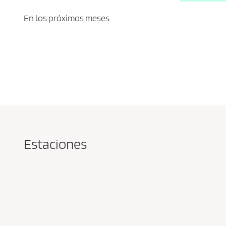
En los próximos meses
Estaciones
Pareja
en
la
estación