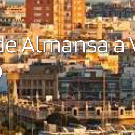
e Almansa a V
o