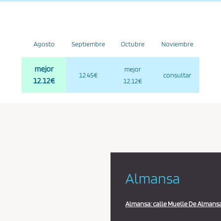
Agosto
Septiembre
Octubre
Noviembre
mejor
mejor
12.45€
consultar
12.12€
12.12€
Almansa
Almansa: calle Muelle De Almansa,