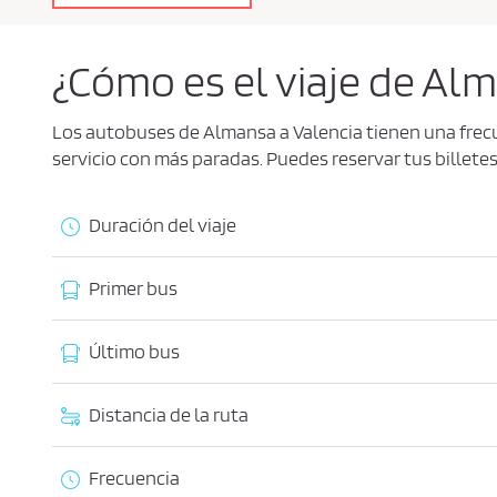
a
c
i
d
¿Cómo es el viaje de Al
a
d
*
Los autobuses de Almansa a Valencia tienen una frec
servicio con más paradas. Puedes reservar tus billetes
Duración del viaje
Primer bus
Último bus
Distancia de la ruta
Frecuencia