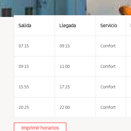
s
c
o
n
d
i
c
Salida
Llegada
Servicio
i
o
n
e
s
07:15
09:15
Comfort
d
e
c
o
m
p
09:15
11:00
Comfort
r
a
y
p
o
15:55
17:25
Comfort
l
í
t
i
c
20:25
22:00
Comfort
a
d
e
p
r
i
Imprimir horarios
v