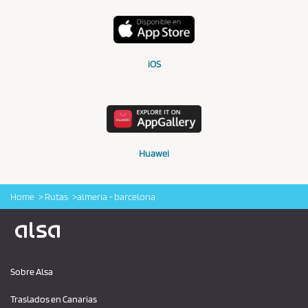
iOS
Huawei
Home
Rutas
almeria - barcelona
Logo Alsa
Sobre Alsa
Traslados en Canarias