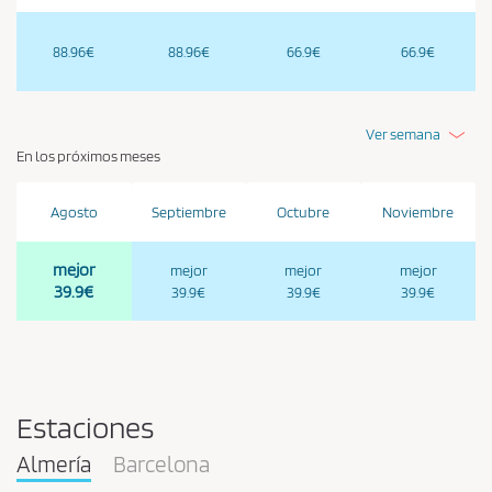
88.96€
88.96€
66.9€
66.9€
Ver semana
En los próximos meses
Agosto
Septiembre
Octubre
Noviembre
mejor
mejor
mejor
mejor
39.9€
39.9€
39.9€
39.9€
Estaciones
Almería
Barcelona