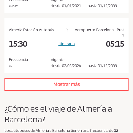
í
desde
01/01/2021
hasta
31/12/2099
LMXJV
t
i
c
Almería Estación Autobús
Aeropuerto Barcelona - Prat
a
T1
d
15:30
05:15
Itinerario
e
p
Frecuencia
Vigente
r
desde
02/05/2024
hasta
31/12/2099
SD
i
v
Mostrar más
a
c
i
¿Cómo es el viaje de Almería a
d
Barcelona?
a
d
Los autobuses de Almería a Barcelona tienen una frecuencia de
12
*