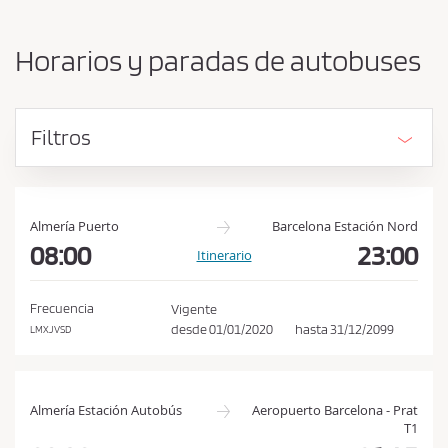
b
s
i
a
a
Horarios y paradas de autobuses
r
c
o
e
r
p
i
Filtros
g
t
e
a
n
r
y
l
d
Almería Puerto
Barcelona Estación Nord
e
08:00
23:00
a
Itinerario
s
s
t
c
i
Frecuencia
Vigente
n
o
desde
01/01/2020
hasta
31/12/2099
LMXJVSD
o
n
d
i
Almería Estación Autobús
Aeropuerto Barcelona - Prat
T1
c