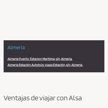
Pareja
en
la
estación
Almería
Almeria Puerto: Estacion Maritima, s/n, Almeria.
Almeria Estación Autobús: plaza Estación, s/n, Almeria.
Ventajas de viajar con Alsa