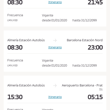
08:30
21:45
i
Itinerario
o
n
Frecuencia
Vigente
desde
01/01/2020
hasta
31/12/2099
LMXJVSD
e
s
d
Almería Estación Autobús
Barcelona Estación Nord
e
08:30
23:00
c
Itinerario
o
m
Frecuencia
Vigente
desde
01/01/2020
hasta
31/12/2099
p
LMXJVSD
r
a
y
Almería Estación Autobús
Aeropuerto Barcelona - Prat
T1
p
15:30
05:15
Itinerario
o
l
Frecuencia
Vigente