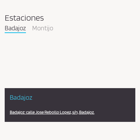
Estaciones
Badajoz
Montijo
Pareja
en
la
estación
Badajoz
Badajoz: calle Jose Rebollo Lopez, s/n, Badajoz.