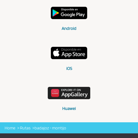
Android
iOS
Huawei
Home
Rutas
badajoz - montijo
Logo Alsa