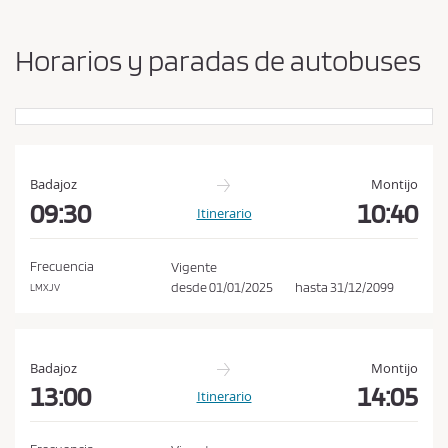
b
s
i
a
a
Horarios y paradas de autobuses
r
c
o
e
r
p
i
g
t
e
a
n
Badajoz
Montijo
r
y
09:30
10:40
Itinerario
l
d
e
a
s
Frecuencia
Vigente
s
t
desde
01/01/2025
hasta
31/12/2099
LMXJV
c
i
n
o
o
n
Badajoz
Montijo
d
13:00
14:05
Itinerario
i
c