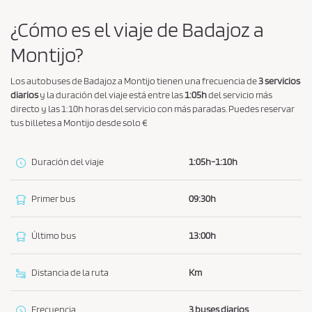
í
t
¿Cómo es el viaje de Badajoz a
i
Montijo?
c
a
Los autobuses de Badajoz a Montijo tienen una frecuencia de
3 servicios
d
diarios
y la duración del viaje está entre las
1:05h
del servicio más
directo y las 1:10h horas del servicio con más paradas. Puedes reservar
e
tus billetes a Montijo desde solo €
p
r
Duración del viaje
1:05h-1:10h
i
v
Primer bus
09:30h
a
c
Último bus
13:00h
i
d
a
Distancia de la ruta
Km
d
*
Frecuencia
3 buses diarios