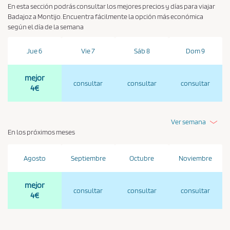
En esta sección podrás consultar los mejores precios y días para viajar
Badajoz a Montijo. Encuentra fácilmente la opción más económica
según el día de la semana
Jue 6
Vie 7
Sáb 8
Dom 9
mejor
consultar
consultar
consultar
4€
Ver semana
En los próximos meses
Agosto
Septiembre
Octubre
Noviembre
mejor
consultar
consultar
consultar
4€