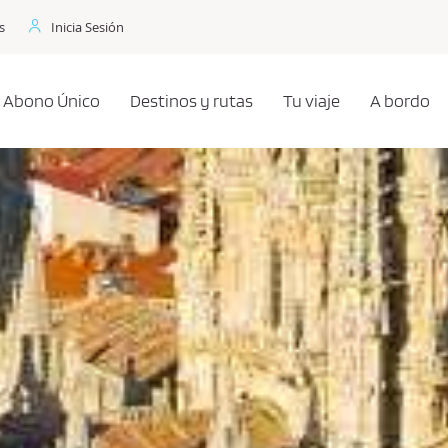
s
Inicia Sesión
Abono Único
Destinos y rutas
Tu viaje
A bordo