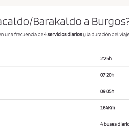
racaldo/Barakaldo a Burgos
en una frecuencia de
4 servicios diarios
y la duración del viaj
2:25h
07:20h
09:05h
164Km
4 buses diari