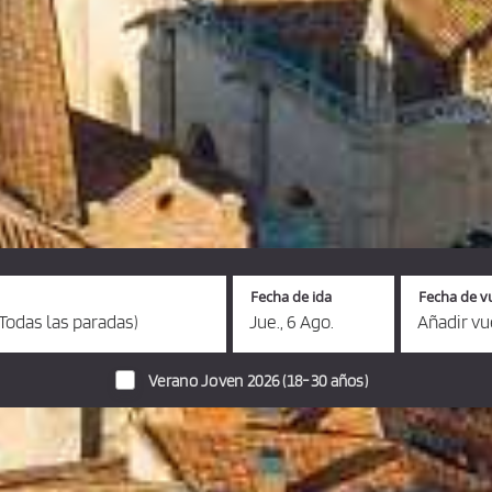
Fecha de ida
Fecha de v
Todas las paradas)
Jue., 6 Ago.
Añadir vu
Verano Joven 2026 (18-30 años)
autobuses