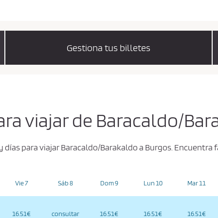
Gestiona tus billetes
ara viajar de Baracaldo/Ba
y días para viajar Baracaldo/Barakaldo a Burgos. Encuentra 
Vie 7
Sáb 8
Dom 9
Lun 10
Mar 11
16.51€
consultar
16.51€
16.51€
16.51€