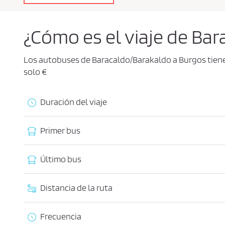
a
c
i
d
¿Cómo es el viaje de Ba
a
d
*
Los autobuses de Baracaldo/Barakaldo a Burgos tien
solo €
Duración del viaje
Primer bus
Último bus
Distancia de la ruta
Frecuencia