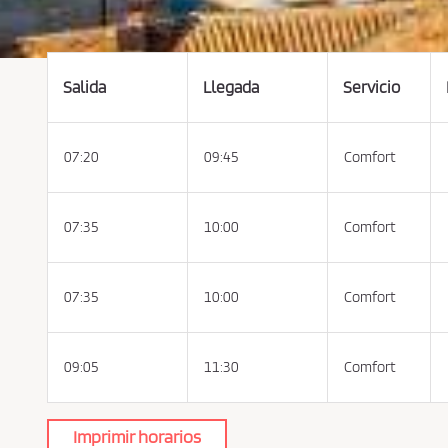
s
c
o
n
d
i
c
Salida
Llegada
Servicio
i
o
n
e
s
07:20
09:45
Comfort
d
e
c
o
m
p
07:35
10:00
Comfort
r
a
y
p
o
07:35
10:00
Comfort
l
í
t
i
c
09:05
11:30
Comfort
a
d
e
p
r
i
Imprimir horarios
v