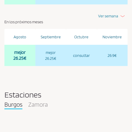
Ver semana
En los próximos meses
Agosto
Septiembre
Octubre
Noviembre
mejor
mejor
consultar
26.9€
26.25€
26.25€
Estaciones
Burgos
Zamora
Pareja
en
la