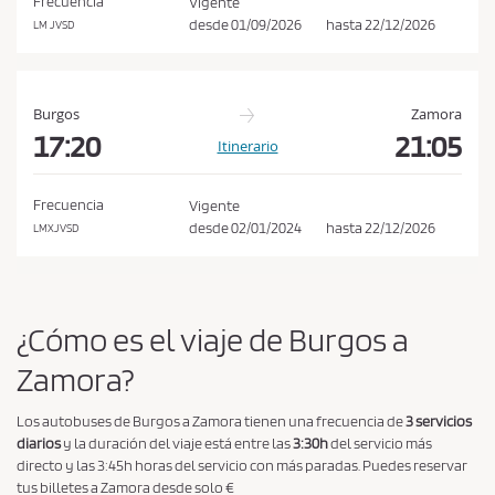
Frecuencia
Vigente
i
desde
01/09/2026
hasta
22/12/2026
LM JVSD
o
n
e
Burgos
Zamora
s
17:20
21:05
Itinerario
d
e
Frecuencia
Vigente
c
desde
02/01/2024
hasta
22/12/2026
LMXJVSD
o
m
p
r
¿Cómo es el viaje de Burgos a
a
Zamora?
y
p
Los autobuses de Burgos a Zamora tienen una frecuencia de
3 servicios
o
diarios
y la duración del viaje está entre las
3:30h
del servicio más
directo y las 3:45h horas del servicio con más paradas. Puedes reservar
l
tus billetes a Zamora desde solo €