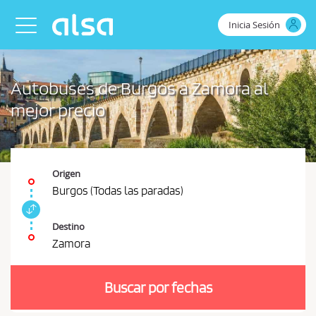
Saltar al contenido principal
Inicia Sesión
Toggle navigation
Autobuses de Burgos a Zamora al
mejor precio
Origen
Burgos (Todas las paradas)
I
n
Destino
t
Zamora
e
D
r
e
c
Buscar por fechas
b
a
m
e