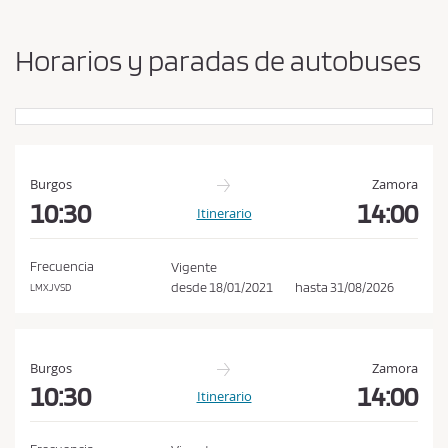
b
s
i
a
a
Horarios y paradas de autobuses
r
c
o
e
r
p
i
g
t
e
a
n
Burgos
Zamora
r
y
10:30
14:00
Itinerario
l
d
e
a
s
Frecuencia
Vigente
s
t
desde
18/01/2021
hasta
31/08/2026
LMXJVSD
c
i
n
o
o
n
Burgos
Zamora
d
10:30
14:00
Itinerario
i
c