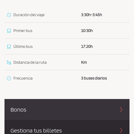
í
t
Duración del viaje
3:30h-3:45h
i
c
Primer bus
10:30h
a
d
Último bus
17:20h
e
p
Distancia de la ruta
Km
r
i
Frecuencia
3 buses diarios
v
a
c
i
Bonos
d
a
d
Gestiona tus billetes
*