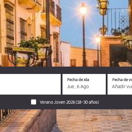
Fecha de ida
Fecha de v
Jue., 6 Ago.
Añadir vu
Verano Joven 2026 (18-30 años)
autobuses