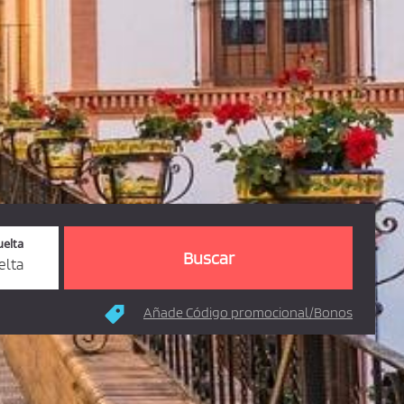
uelta
elta
Añade Código promocional/Bonos