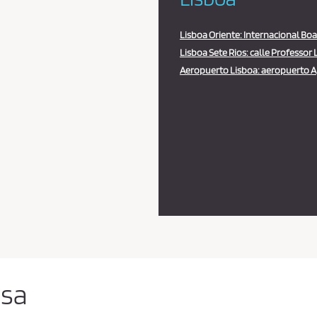
Lisboa Oriente: Internacional Boar
Lisboa Sete Rios: calle Professor L
Aeropuerto Lisboa: aeropuerto Ap
lsa