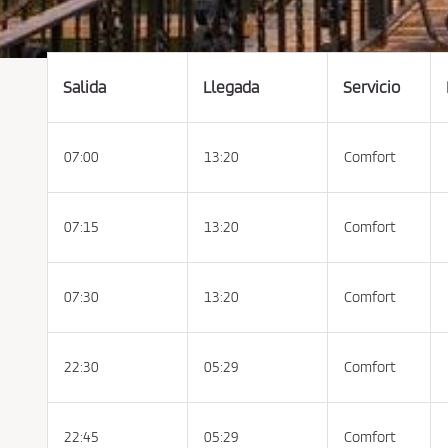
s
c
o
n
d
i
c
Salida
Llegada
Servicio
i
o
n
e
s
07:00
13:20
Comfort
d
e
c
o
m
p
07:15
13:20
Comfort
r
a
y
p
o
07:30
13:20
Comfort
l
í
t
i
c
22:30
05:29
Comfort
a
d
e
p
r
i
22:45
05:29
Comfort
v