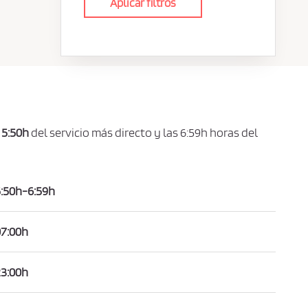
Aplicar filtros
s
5:50h
del servicio más directo y las 6:59h horas del
:50h-6:59h
07:00h
23:00h