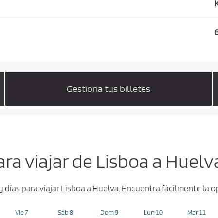
6
Gestiona tus billetes
ara viajar de Lisboa a Huelv
y días para viajar Lisboa a Huelva. Encuentra fácilmente la
Vie 7
Sáb 8
Dom 9
Lun 10
Mar 11