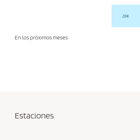
28€
En los próximos meses
Estaciones
Pareja
en
la