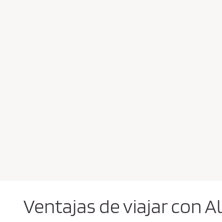
estación
Ventajas de viajar con A