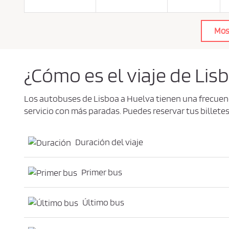
a
c
i
d
Mos
a
d
*
¿Cómo es el viaje de Lis
Los autobuses de Lisboa a Huelva tienen una frecuen
servicio con más paradas. Puedes reservar tus billete
Duración del viaje
Primer bus
Último bus