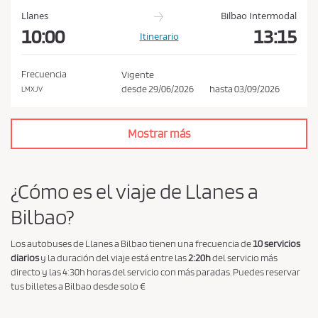
í
Llanes
Bilbao Intermodal
t
10:00
13:15
Itinerario
i
c
Frecuencia
Vigente
a
desde
29/06/2026
hasta
03/09/2026
LMXJV
d
e
p
Mostrar más
r
i
¿Cómo es el viaje de Llanes a
v
a
Bilbao?
c
i
Los autobuses de Llanes a Bilbao tienen una frecuencia de
10 servicios
diarios
y la duración del viaje está entre las
2:20h
del servicio más
d
directo y las 4:30h horas del servicio con más paradas. Puedes reservar
a
tus billetes a Bilbao desde solo €
d
*