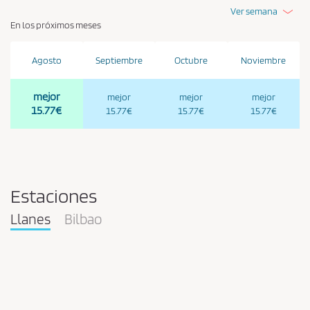
Ver semana
En los próximos meses
Agosto
Septiembre
Octubre
Noviembre
mejor
mejor
mejor
mejor
15.77€
15.77€
15.77€
15.77€
Estaciones
Llanes
Bilbao
Pareja
en
la
estación