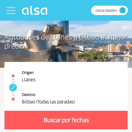
Saltar al contenido principal
Inicia Sesión
Toggle navigation
Autobuses de Llanes a Bilbao al mejor
precio
Origen
Llanes
I
n
Destino
t
Bilbao (Todas las paradas)
e
D
r
e
c
Buscar por fechas
b
a
m
e