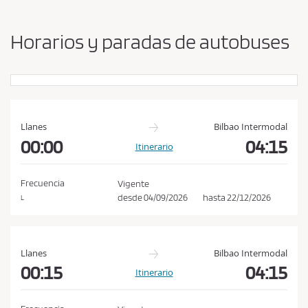
b
s
i
a
a
Horarios y paradas de autobuses
r
c
o
e
r
p
i
g
t
e
a
n
Llanes
Bilbao Intermodal
r
y
00:00
04:15
Itinerario
l
d
e
a
s
Frecuencia
Vigente
s
t
desde
04/09/2026
hasta
22/12/2026
L
c
i
n
o
o
n
Llanes
Bilbao Intermodal
d
00:15
04:15
Itinerario
i
c