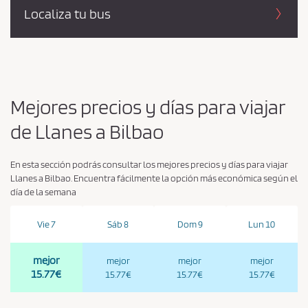
Localiza tu bus
Mejores precios y días para viajar
de Llanes a Bilbao
En esta sección podrás consultar los mejores precios y días para viajar
Llanes a Bilbao. Encuentra fácilmente la opción más económica según el
día de la semana
Vie 7
Sáb 8
Dom 9
Lun 10
mejor
mejor
mejor
mejor
15.77€
15.77€
15.77€
15.77€