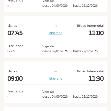
Frecuencia
Vigente
i
desde
04/09/2026
hasta
22/12/2026
S
o
n
e
Llanes
Bilbao Intermodal
s
07:45
11:00
Itinerario
d
e
Frecuencia
Vigente
c
desde
02/01/2024
hasta
22/12/2026
LMXJV
o
m
p
Llanes
Bilbao Intermodal
r
09:00
11:30
Itinerario
a
y
Frecuencia
Vigente
p
desde
04/09/2026
hasta
22/12/2026
D
o
l