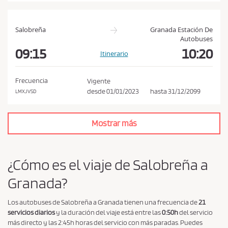
í
t
i
Salobreña
Granada Estación De
Autobuses
c
09:15
10:20
Itinerario
a
d
e
Frecuencia
Vigente
desde
01/01/2023
hasta
31/12/2099
LMXJVSD
p
r
i
Mostrar más
v
a
¿Cómo es el viaje de Salobreña a
c
i
Granada?
d
a
Los autobuses de Salobreña a Granada tienen una frecuencia de
21
servicios diarios
y la duración del viaje está entre las
0:50h
del servicio
d
más directo y las 2:45h horas del servicio con más paradas. Puedes
*