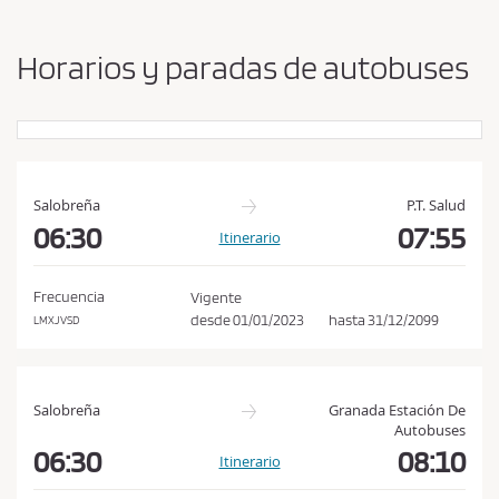
b
s
i
a
a
Horarios y paradas de autobuses
r
c
o
e
r
p
i
g
t
e
a
n
Salobreña
P.T. Salud
r
y
06:30
07:55
Itinerario
l
d
e
a
s
Frecuencia
Vigente
s
t
desde
01/01/2023
hasta
31/12/2099
LMXJVSD
c
i
n
o
o
n
Salobreña
Granada Estación De
d
Autobuses
i
06:30
08:10
Itinerario
c