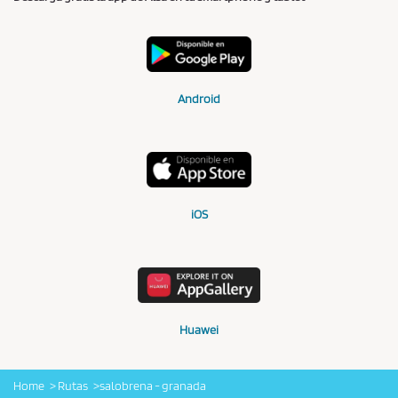
Android
iOS
Huawei
Home
Rutas
salobrena - granada