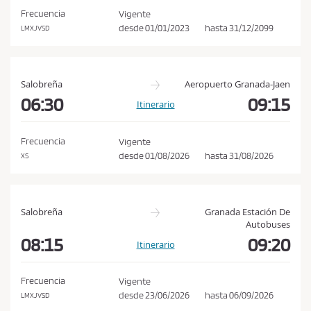
i
Frecuencia
Vigente
o
desde
01/01/2023
hasta
31/12/2099
LMXJVSD
n
e
s
Salobreña
Aeropuerto Granada-Jaen
d
06:30
09:15
Itinerario
e
c
Frecuencia
Vigente
o
desde
01/08/2026
hasta
31/08/2026
XS
m
p
r
Salobreña
Granada Estación De
a
Autobuses
08:15
09:20
y
Itinerario
p
o
Frecuencia
Vigente
l
desde
23/06/2026
hasta
06/09/2026
LMXJVSD