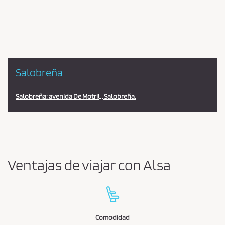
la
estación
Salobreña
Salobreña: avenida De Motril, , Salobreña.
Ventajas de viajar con Alsa
Comodidad