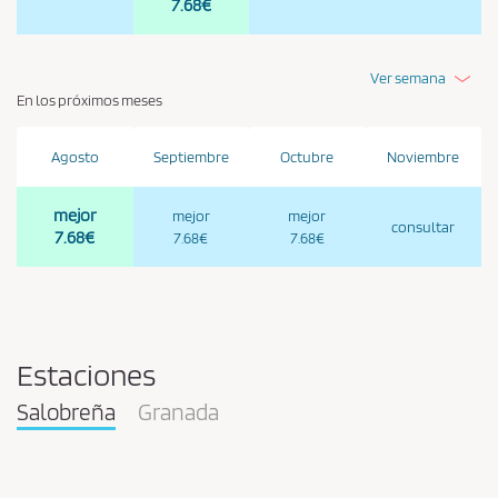
7.68€
Ver semana
En los próximos meses
Agosto
Septiembre
Octubre
Noviembre
mejor
mejor
mejor
consultar
7.68€
7.68€
7.68€
Estaciones
Salobreña
Granada
Pareja
en