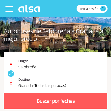
Saltar al contenido principal
Inicia Sesión
Toggle navigation
Autobuses de Salobreña a Granada al
mejor precio
Origen
Salobreña
I
n
Destino
t
Granada (Todas las paradas)
e
D
r
e
c
Buscar por fechas
b
a
m
e