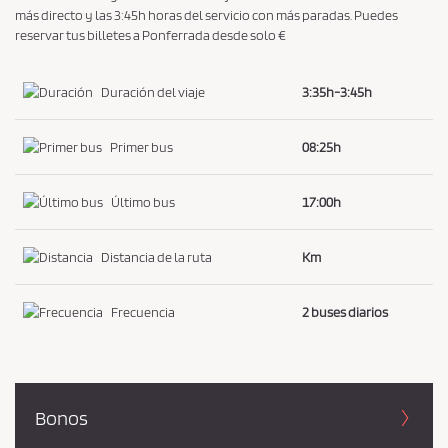
í
más directo y las 3:45h horas del servicio con más paradas. Puedes
t
reservar tus billetes a Ponferrada desde solo €
i
c
Duración del viaje
3:35h-3:45h
a
d
Primer bus
08:25h
e
p
Último bus
17:00h
r
i
Distancia de la ruta
Km
v
a
Frecuencia
2 buses diarios
c
i
d
a
Bonos
d
*