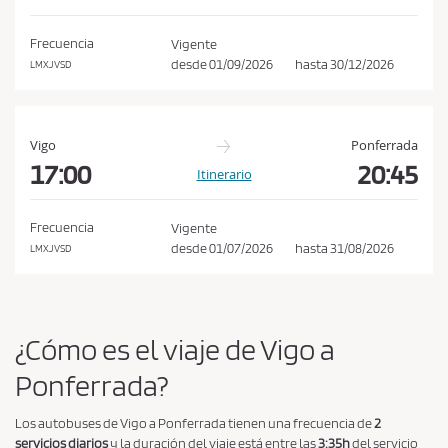
i
o
Frecuencia
Vigente
n
desde
01/09/2026
hasta
30/12/2026
LMXJVSD
e
s
d
Vigo
Ponferrada
e
17:00
20:45
Itinerario
c
o
Frecuencia
Vigente
m
desde
01/07/2026
hasta
31/08/2026
LMXJVSD
p
r
a
¿Cómo es el viaje de Vigo a
y
p
Ponferrada?
o
Los autobuses de Vigo a Ponferrada tienen una frecuencia de
2
l
servicios diarios
y la duración del viaje está entre las
3:35h
del servicio