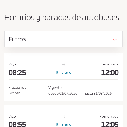
b
s
i
a
a
Horarios y paradas de autobuses
r
c
o
e
r
p
i
Filtros
g
t
e
a
n
r
y
l
d
Vigo
Ponferrada
e
08:25
12:00
a
Itinerario
s
s
t
c
i
Frecuencia
Vigente
n
o
desde
01/07/2026
hasta
31/08/2026
LMXJVSD
o
n
d
i
Vigo
Ponferrada
c
08:55
12:05
Itinerario