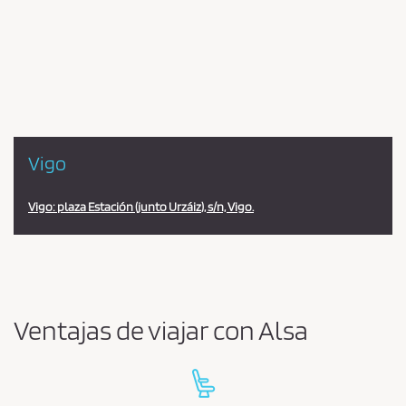
Pareja
en
la
estación
Vigo
Vigo: plaza Estación (junto Urzáiz), s/n, Vigo.
Ventajas de viajar con Alsa