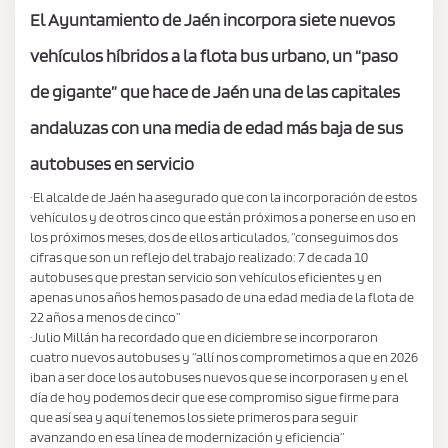
El Ayuntamiento de Jaén incorpora siete nuevos
vehículos híbridos a la flota bus urbano, un “paso
de gigante” que hace de Jaén una de las capitales
andaluzas con una media de edad más baja de sus
autobuses en servicio
·El alcalde de Jaén ha asegurado que con la incorporación de estos
vehículos y de otros cinco que están próximos a ponerse en uso en
los próximos meses, dos de ellos articulados, “conseguimos dos
cifras que son un reflejo del trabajo realizado: 7 de cada 10
autobuses que prestan servicio son vehículos eficientes y en
apenas unos años hemos pasado de una edad media de la flota de
22 años a menos de cinco”
·Julio Millán ha recordado que en diciembre se incorporaron
cuatro nuevos autobuses y “allí nos comprometimos a que en 2026
iban a ser doce los autobuses nuevos que se incorporasen y en el
día de hoy podemos decir que ese compromiso sigue firme para
que así sea y aquí tenemos los siete primeros para seguir
avanzando en esa línea de modernización y eficiencia”