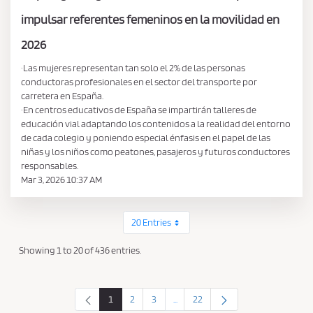
impulsar referentes femeninos en la movilidad en
2026
·Las mujeres representan tan solo el 2% de las personas
conductoras profesionales en el sector del transporte por
carretera en España.
·En centros educativos de España se impartirán talleres de
educación vial adaptando los contenidos a la realidad del entorno
de cada colegio y poniendo especial énfasis en el papel de las
niñas y los niños como peatones, pasajeros y futuros conductores
responsables.
Mar 3, 2026 10:37 AM
20 Entries
Per Page
Showing 1 to 20 of 436 entries.
1
2
3
...
22
Intermediate Pages Use TAB to nav
Page
Page
Page
Page