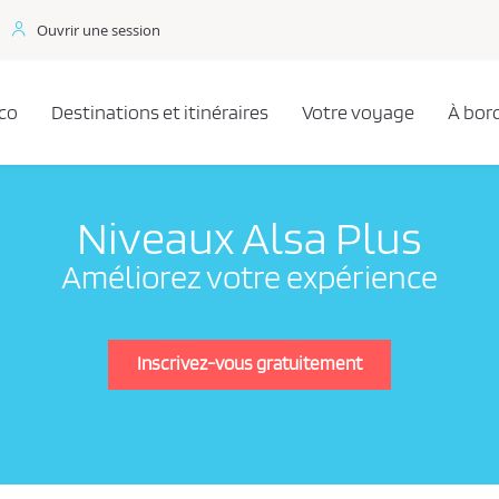
Ouvrir une session
co
Destinations et itinéraires
Votre voyage
À bor
Niveaux Alsa Plus
Améliorez votre expérience
Inscrivez-vous gratuitement