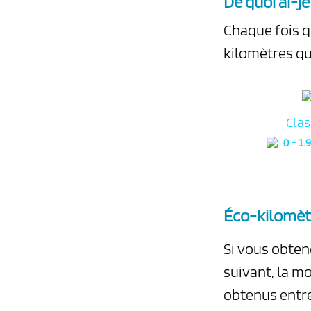
De quoi ai-j
Chaque fois q
kilomètres qu
Clas
0 - 1
Éco-kilomèt
Si vous obten
suivant, la m
obtenus entre 