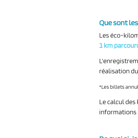
Que sont les
Les éco-kilom
1 km parcouru
L'enregistrem
réalisation d
*Les billets ann
Le calcul des 
informations 