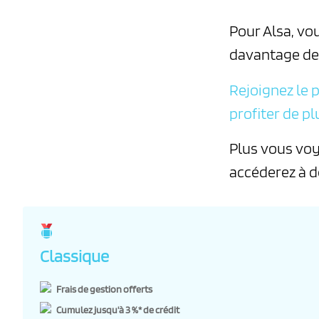
Pour Alsa, vou
davantage de
Rejoignez le
profiter de p
Plus vous voy
accéderez à d
Medalla usuario
Classique
Frais de gestion offerts
Cumulez jusqu'à 3 %* de crédit