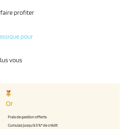
faire profiter
assique pour
plus vous
Medalla usuario
Or
Frais de gestion offerts
Cumulez jusqu'à 5 %* de crédit