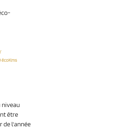
éco-
r
0 écoKms
u niveau
nt être
r de l'année