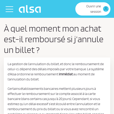
Saut au contenu principal
Ouvrir une
Toggle navigation
session
À quel moment mon achat
est-il remboursé si j’annule
un billet ?
La gestion de l’annulation du billet, et donc le remboursement de
celui-ci, dépend des délais imposés par votre banque. Le système
d’Alsa ordonne le remboursement
immédiat
au moment de
l’annulation du billet.
Certains établissements bancaires mettent plusieurs jours à
effectuer le remboursement sur le compte associé à la carte
bancaire (dans certains cas jusqu'à 20 jours). Cependant, si vous
estimez qu’un délai excessif s’est écoulé entre l’annulation et le
remboursement du prix du billet ou si vous avez rencontré un
problème quelconque au moment d’annuler votre billet, appelez