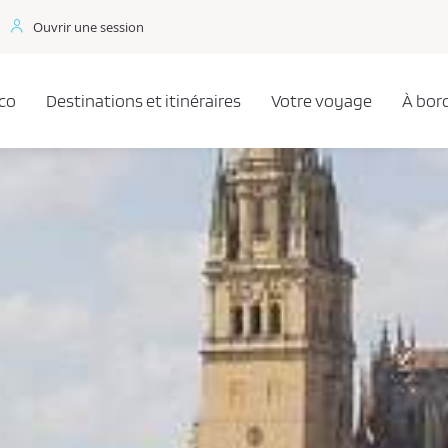
Ouvrir une session
co
Destinations et itinéraires
Votre voyage
À bor