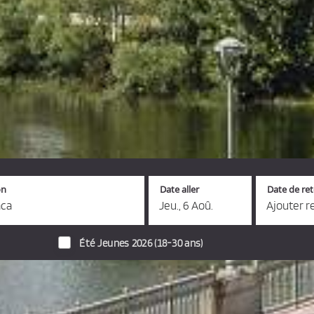
on
Date aller
Date de re
nca
Jeu., 6 Aoû.
Ajouter r
Été Jeunes 2026 (18-30 ans)
s