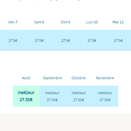
Ven 7
Sam 8
Dim 9
Lun 10
Mar 11
27.5€
27.5€
27.5€
27.5€
27.5€
Août
Septembre
Octobre
Novembre
meilleur
meilleur
meilleur
meilleur
27.35€
27.35€
27.35€
27.35€