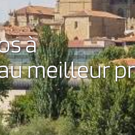
os à
u meilleur pr