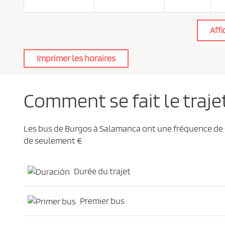
e
d
e
c
Affi
o
n
f
i
Imprimer les horaires
d
e
n
t
i
a
Comment se fait le traj
l
i
t
é
*
Les bus de Burgos à Salamanca ont une fréquence de
de seulement €
Durée du trajet
Premier bus