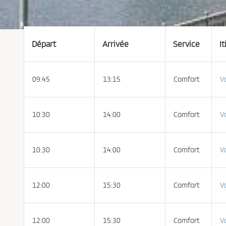
t
e
r
l
e
s
c
Départ
Arrivée
Service
It
o
n
d
i
t
09:45
13:15
Comfort
Vo
i
o
n
s
d
e
10:30
14:00
Comfort
Vo
v
e
n
t
e
10:30
14:00
Comfort
Vo
e
t
l
a
p
12:00
15:30
Comfort
Vo
o
l
i
t
i
q
12:00
15:30
Comfort
Vo
u