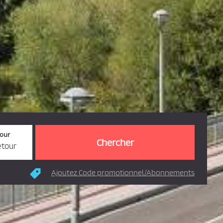
tour
etour
Ajoutez Code promotionnel/Abonnements