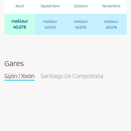
Août
Septembre
Octobre
Novembre
meilleur
meilleur
meilleur
meilleur
40.07€
40.07€
40.07€
40.07€
Gares
Gijón / Xixón
Santiago De Compostela
Pareja
en
la
estación