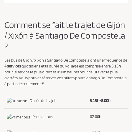
t
l
a
Comment se fait le trajet de Gijón
p
o
/ Xixón à Santiago De Compostela
l
?
i
t
Les bus de Gijón / Xixón à Santiago De Compostela ont une fréquence de
i
4 services
quotidiens et la durée du voyage est comprise entre
5:15h
q
pour le service le plus direct et 8:00h heures pour celui avec le plus
u
d’arrêts. Vous pouvez réserver vos billets pour Santiago De Compostela
à partir de seulement €
e
d
e
Durée du trajet
5:15h-8:00h
c
o
Premier bus
07:00h
n
f