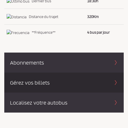
Dernier bus
18:30h
i
d
Distance du trajet
320Km
e
n
**Fréquence**
4 bus par jour
t
i
a
l
Abonnements
i
t
é
Gérez vos billets
*
Localisez votre autobus