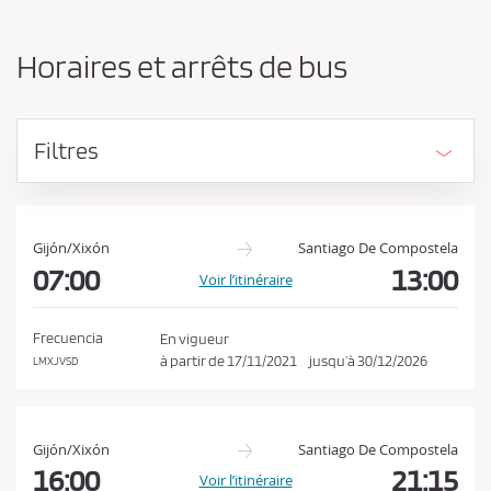
n
d
g
e
e
Horaires et arrêts de bus
r
v
l
e
’
z
o
Filtres
r
a
i
c
g
c
i
e
n
Gijón/Xixón
Santiago De Compostela
e
07:00
13:00
p
Voir l’itinéraire
e
t
t
e
l
Frecuencia
En vigueur
a
r
à partir de
17/11/2021
jusqu’à
30/12/2026
LMXJVSD
d
l
e
e
s
t
s
Gijón/Xixón
Santiago De Compostela
i
c
16:00
21:15
Voir l’itinéraire
n