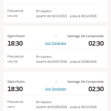
o
a
n
t
Frecuencia
En vigueur
i
d
à partir de
16/11/2021
jusqu’à
30/12/2026
LMXJVSD
o
i
n
t
i
Gijón/Xixón
Santiago De Compostela
o
18:30
02:30
Voir l’itinéraire
n
s
Frecuencia
En vigueur
d
à partir de
01/07/2026
jusqu’à
31/08/2026
LMXJVSD
e
v
e
Gijón/Xixón
Santiago De Compostela
n
18:30
02:30
Voir l’itinéraire
t
e
Frecuencia
En vigueur
e
à partir de
01/09/2026
jusqu’à
30/12/2026
LMXJV