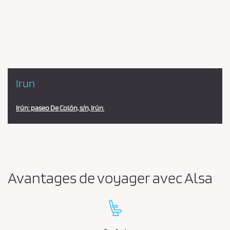
en
la
estación
Irun
Irún: paseo De Colón, s/n, Irún.
Avantages de voyager avec Alsa