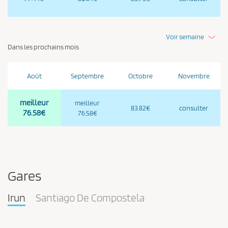
Voir semaine
Dans les prochains mois
Août
Septembre
Octobre
Novembre
meilleur
meilleur
83.82€
consulter
76.58€
76.58€
Gares
Irun
Santiago De Compostela
Pareja