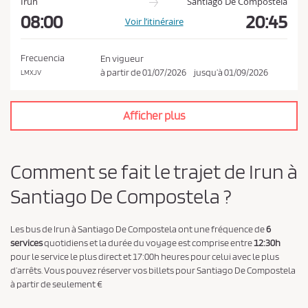
Irun
Santiago De Compostela
08:00
20:45
Voir l’itinéraire
Frecuencia
En vigueur
à partir de
01/07/2026
jusqu’à
01/09/2026
LMXJV
Afficher plus
Comment se fait le trajet de Irun à
Santiago De Compostela ?
Les bus de Irun à Santiago De Compostela ont une fréquence de
6
services
quotidiens et la durée du voyage est comprise entre
12:30h
pour le service le plus direct et 17:00h heures pour celui avec le plus
d’arrêts. Vous pouvez réserver vos billets pour Santiago De Compostela
à partir de seulement €