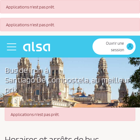
Applications n'est pas prêt.
Saut au contenu principal
Applications n'est pas prêt.
Ouvrir une
Toggle navigation
session
Bus de Irun à
Santiago De Compostela, au meilleur
prix
Applications n'est pas prêt.
Horaires et arrêts de bus