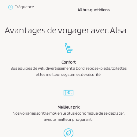
o
a
Fréquence
40 bus quotidiens
n
t
i
d
o
i
Avantages de voyager avec Alsa
n
t
i
o
n
Confort
s
Bus équipés de wifi, divertissement à bord, repose-pieds, toilettes
d
et les meilleurs systèmes de sécurité.
e
v
e
n
Meilleur prix
Nos voyages sont le moyen le plus économique de se déplacer,
t
avec le meilleur prix garanti.
e
e