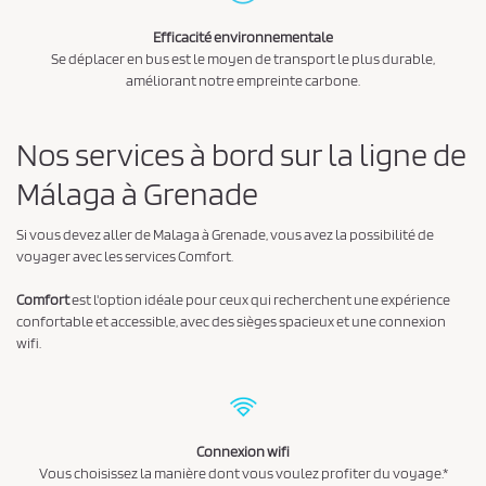
t
l
Efficacité environnementale
a
Se déplacer en bus est le moyen de transport le plus durable,
améliorant notre empreinte carbone.
p
o
l
Nos services à bord sur la ligne de
i
Málaga à Grenade
t
i
Si vous devez aller de Malaga à Grenade, vous avez la possibilité de
q
voyager avec les services Comfort.
u
Comfort
est l'option idéale pour ceux qui recherchent une expérience
e
confortable et accessible, avec des sièges spacieux et une connexion
d
wifi.
e
c
o
Connexion wifi
n
Vous choisissez la manière dont vous voulez profiter du voyage.*
f