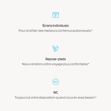
i
d
e
n
Écrans individuels
Pour profiter des meilleurs contenus audiovisuels.*
t
i
a
l
i
Repose-pieds
t
Nous rendons votre voyage plus confortable.*
é
*
WC
Toujours à votre disposition quand vous en avez besoin.*