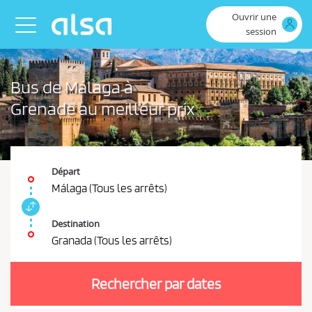
Saut au contenu principal
Ouvrir une
Toggle navigation
session
Bus de Málaga à
Grenade au meilleur prix
Départ
Málaga (Tous les arrêts)
I
n
Destination
t
Granada (Tous les arrêts)
e
V
r
o
c
Rechercher par dates
u
h
a
s