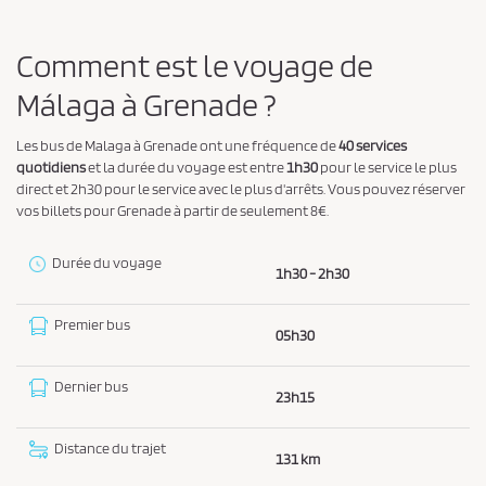
n
d
g
e
e
Comment est le voyage de
r
v
l
Málaga à Grenade ?
e
’
z
o
Les bus de Malaga à Grenade ont une fréquence de
40 services
r
a
quotidiens
et la durée du voyage est entre
1h30
pour le service le plus
i
c
direct et 2h30 pour le service avec le plus d'arrêts. Vous pouvez réserver
g
vos billets pour Grenade à partir de seulement 8€.
c
i
e
n
e
Durée du voyage
p
1h30 - 2h30
e
t
t
Premier bus
e
l
05h30
a
r
d
l
Dernier bus
e
23h15
e
s
t
s
Distance du trajet
i
131 km
c
n