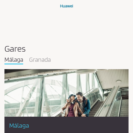
Huawei
Gares
Málaga
Granada
Málaga