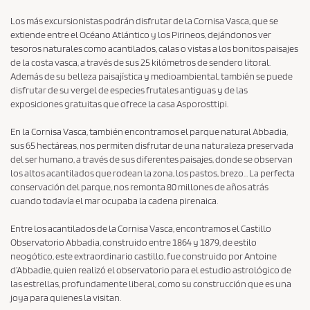
e
Los más excursionistas podrán disfrutar de la Cornisa Vasca, que se
C
extiende entre el Océano Atlántico y los Pirineos, dejándonos ver
o
tesoros naturales como acantilados, calas o vistas a los bonitos paisajes
n
de la costa vasca, a través de sus 25 kilómetros de sendero litoral.
Además de su belleza paisajística y medioambiental, también se puede
d
disfrutar de su vergel de especies frutales antiguas y de las
i
exposiciones gratuitas que ofrece la casa Asporosttipi.
z
i
En la Cornisa Vasca, también encontramos el parque natural Abbadia,
sus 65 hectáreas, nos permiten disfrutar de una naturaleza preservada
o
del ser humano, a través de sus diferentes paisajes, donde se observan
n
los altos acantilados que rodean la zona, los pastos, brezo… La perfecta
i
conservación del parque, nos remonta 80 millones de años atrás
cuando todavía el mar ocupaba la cadena pirenaica.
d
i
Entre los acantilados de la Cornisa Vasca, encontramos el Castillo
A
Observatorio Abbadia, construido entre 1864 y 1879, de estilo
neogótico, este extraordinario castillo, fue construido por Antoine
c
d’Abbadie, quien realizó el observatorio para el estudio astrológico de
q
las estrellas, profundamente liberal, como su construcción que es una
u
joya para quienes la visitan.