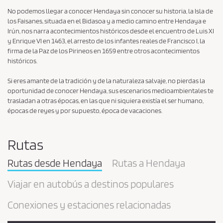
i
No podemos llegar a conocer Hendaya sin conocer su historia, la Isla de
s
los Faisanes, situada en el Bidasoa y a medio camino entre Hendaya e
t
Irún, nos narra acontecimientos históricos desde el encuentro de Luis XI
o
y Enrique VI en 1463, el arresto de los infantes reales de Francisco I, la
firma de la Paz de los Pirineos en 1659 entre otros acontecimientos
e
históricos.
l
a
Si eres amante de la tradición y de la naturaleza salvaje, no pierdas la
oportunidad de conocer Hendaya, sus escenarios medioambientales te
P
trasladan a otras épocas, en las que ni siquiera existía el ser humano,
r
épocas de reyes y por supuesto, época de vacaciones.
i
v
Rutas
a
c
Rutas desde Hendaya
Rutas a Hendaya
y
Viajar en autobús a destinos populares
P
o
Conexiones y estaciones relacionadas
l
i