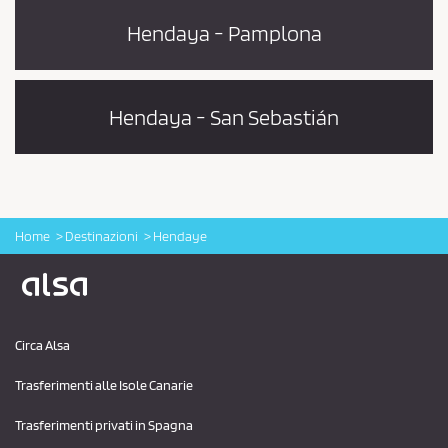
c
Hendaya - Pamplona
y
*
Hendaya - San Sebastián
Home
Destinazioni
Hendaye
Logo Alsa
Circa Alsa
Trasferimenti alle Isole Canarie
Trasferimenti privati ​​in Spagna