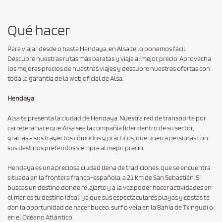
e
e
o
s
r
Qué hacer
i
s
g
a
Para viajar desde o hasta Hendaya, en Alsa te lo ponemos fácil.
i
r
Descubre nuestras rutas más baratas y viaja al mejor precio. Aprovecha
n
los mejores precios de nuestros viajes y descubre nuestras ofertas con
e
i
toda la garantía de la web oficial de Alsa.
e
o
d
a
Hendaya
e
c
s
Alsa te presenta la ciudad de Hendaya. Nuestra red de transporte por
t
c
carretera hace que Alsa sea la compañía líder dentro de su sector,
i
e
gracias a sus trayectos cómodos y prácticos, que unen a personas con
n
sus destinos preferidos siempre al mejor precio.
t
a
z
t
Hendaya es una preciosa ciudad llena de tradiciones, que se encuentra
i
a
situada en la frontera franco-española, a 21 km de San Sebastián. Si
o
r
buscas un destino donde relajarte y a la vez poder hacer actividades en
n
el mar, es tu destino ideal, ya que sus espectaculares playas y costas te
e
e
dan la oportunidad de hacer buceo, surf o vela en la Bahía de Txingudi o
l
en el Océano Atlántico.