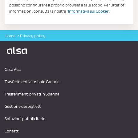
possono configurare il proprio browser a tale scopo. Per ulteriori
informazioni, consulta la nostra
"
Informativa sui Cookie
"
.
Home
Privacy policy
Logo Alsa
Circa Alsa
Trasferimenti alle Isole Canarie
Trasferimenti privati ​​in Spagna
Gestione dei biglietti
Soluzioni pubblicitarie
Contatti