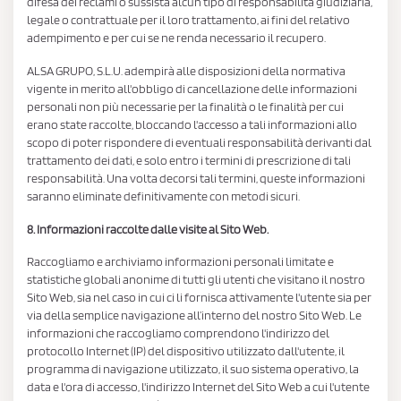
difesa dei reclami o sussista alcun tipo di responsabilità giudiziaria,
legale o contrattuale per il loro trattamento, ai fini del relativo
adempimento e per cui se ne renda necessario il recupero.
ALSA GRUPO, S.L.U. adempirà alle disposizioni della normativa
vigente in merito all'obbligo di cancellazione delle informazioni
personali non più necessarie per la finalità o le finalità per cui
erano state raccolte, bloccando l'accesso a tali informazioni allo
scopo di poter rispondere di eventuali responsabilità derivanti dal
trattamento dei dati, e solo entro i termini di prescrizione di tali
responsabilità. Una volta decorsi tali termini, queste informazioni
saranno eliminate definitivamente con metodi sicuri.
8. Informazioni raccolte dalle visite al Sito Web.
Raccogliamo e archiviamo informazioni personali limitate e
statistiche globali anonime di tutti gli utenti che visitano il nostro
Sito Web, sia nel caso in cui ci li fornisca attivamente l'utente sia per
via della semplice navigazione all’interno del nostro Sito Web. Le
informazioni che raccogliamo comprendono l'indirizzo del
protocollo Internet (IP) del dispositivo utilizzato dall'utente, il
programma di navigazione utilizzato, il suo sistema operativo, la
data e l'ora di accesso, l'indirizzo Internet del Sito Web a cui l'utente