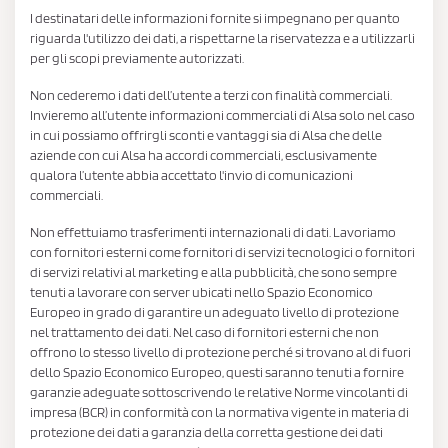
I destinatari delle informazioni fornite si impegnano per quanto
riguarda l'utilizzo dei dati, a rispettarne la riservatezza e a utilizzarli
per gli scopi previamente autorizzati.
Non cederemo i dati dell’utente a terzi con finalità commerciali.
Invieremo all’utente informazioni commerciali di Alsa solo nel caso
in cui possiamo offrirgli sconti e vantaggi sia di Alsa che delle
aziende con cui Alsa ha accordi commerciali, esclusivamente
qualora l’utente abbia accettato l'invio di comunicazioni
commerciali.
Non effettuiamo trasferimenti internazionali di dati. Lavoriamo
con fornitori esterni come fornitori di servizi tecnologici o fornitori
di servizi relativi al marketing e alla pubblicità, che sono sempre
tenuti a lavorare con server ubicati nello Spazio Economico
Europeo in grado di garantire un adeguato livello di protezione
nel trattamento dei dati. Nel caso di fornitori esterni che non
offrono lo stesso livello di protezione perché si trovano al di fuori
dello Spazio Economico Europeo, questi saranno tenuti a fornire
garanzie adeguate sottoscrivendo le relative Norme vincolanti di
impresa (BCR) in conformità con la normativa vigente in materia di
protezione dei dati a garanzia della corretta gestione dei dati