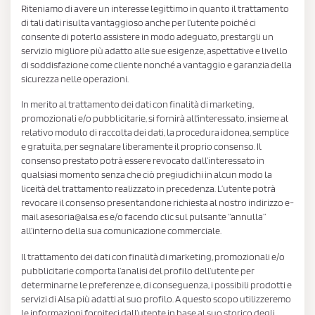
Riteniamo di avere un interesse legittimo in quanto il trattamento
di tali dati risulta vantaggioso anche per l’utente poiché ci
consente di poterlo assistere in modo adeguato, prestargli un
servizio migliore più adatto alle sue esigenze, aspettative e livello
di soddisfazione come cliente nonché a vantaggio e garanzia della
sicurezza nelle operazioni.
In merito al trattamento dei dati con finalità di marketing,
promozionali e/o pubblicitarie, si fornirà all'interessato, insieme al
relativo modulo di raccolta dei dati, la procedura idonea, semplice
e gratuita, per segnalare liberamente il proprio consenso. Il
consenso prestato potrà essere revocato dall’interessato in
qualsiasi momento senza che ciò pregiudichi in alcun modo la
liceità del trattamento realizzato in precedenza. L’utente potrà
revocare il consenso presentandone richiesta al nostro indirizzo e-
mail asesoria@alsa.es e/o facendo clic sul pulsante “annulla”
all’interno della sua comunicazione commerciale.
Il trattamento dei dati con finalità di marketing, promozionali e/o
pubblicitarie comporta l’analisi del profilo dell’utente per
determinarne le preferenze e, di conseguenza, i possibili prodotti e
servizi di Alsa più adatti al suo profilo. A questo scopo utilizzeremo
le informazioni forniteci dall’utente in base al suo storico degli