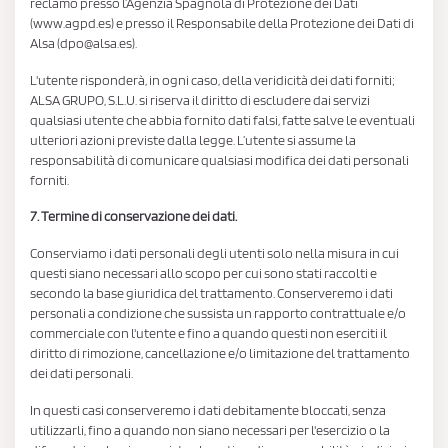
reclamo presso l’Agenzia Spagnola di Protezione dei Dati
(www.agpd.es) e presso il Responsabile della Protezione dei Dati di
Alsa (dpo@alsa.es).
L'utente risponderà, in ogni caso, della veridicità dei dati forniti;
ALSA GRUPO, S.L.U. si riserva il diritto di escludere dai servizi
qualsiasi utente che abbia fornito dati falsi, fatte salve le eventuali
ulteriori azioni previste dalla legge. L’utente si assume la
responsabilità di comunicare qualsiasi modifica dei dati personali
forniti.
7. Termine di conservazione dei dati.
Conserviamo i dati personali degli utenti solo nella misura in cui
questi siano necessari allo scopo per cui sono stati raccolti e
secondo la base giuridica del trattamento. Conserveremo i dati
personali a condizione che sussista un rapporto contrattuale e/o
commerciale con l'utente e fino a quando questi non eserciti il
diritto di rimozione, cancellazione e/o limitazione del trattamento
dei dati personali.
In questi casi conserveremo i dati debitamente bloccati, senza
utilizzarli, fino a quando non siano necessari per l'esercizio o la