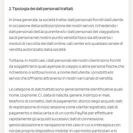
2. Tipologia dei dati personali trattati.
In linea generale, la società tratta i dati personali forniti dall’utente
in occasione della sottoscrizione dei nostri servizi, richiedendo i
dati personali dell’acquirente e/o i dati personali del viaggiatore,
sia di persona nel nostro punto vendita fisico sia attraverso i
moduli di raccolta dei dati online, call center e/o qualsiasi canale di
vendita autorizzato dalla società.
Tuttavia, in molti casi, i dati personali dei nostri clienti sono forniti
da soggetti terzi quali agenzie di viaggio o altre persone fisiche che
richiedono o sottoscrivono, a nome dell’utente, i prodotti e/o
servizi che offriamo attraverso in nostri vari canali di vendita.
Le categorie di dati trattati sono generalmente identificative quali
nome, cognome, C.I., data di nascita, genere, indirizzo e-mail,
telefono di contatto, dati di pagamento, storico degli acquisti, dati
di registrazione di inizio sessione come utente registrato, dati di
pagamento o della carta o di un conto PayPal per effettuare
rapidamente gli acquisti successivi, dati di connessione,
geolocalizzazione e navigazione (nel caso in cui si interagisca con
noi dal proprio dispositivo mobile). In casi molto particolari, e in