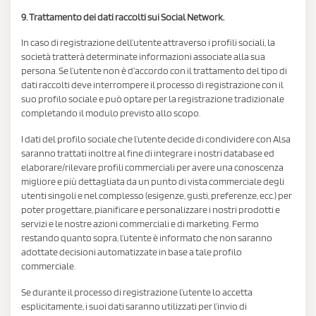
9. Trattamento dei dati raccolti sui Social Network.
In caso di registrazione dell’utente attraverso i profili sociali, la
società tratterà determinate informazioni associate alla sua
persona. Se l’utente non è d’accordo con il trattamento del tipo di
dati raccolti deve interrompere il processo di registrazione con il
suo profilo sociale e può optare per la registrazione tradizionale
completando il modulo previsto allo scopo.
I dati del profilo sociale che l’utente decide di condividere con Alsa
saranno trattati inoltre al fine di integrare i nostri database ed
elaborare/rilevare profili commerciali per avere una conoscenza
migliore e più dettagliata da un punto di vista commerciale degli
utenti singoli e nel complesso (esigenze, gusti, preferenze, ecc.) per
poter progettare, pianificare e personalizzare i nostri prodotti e
servizi e le nostre azioni commerciali e di marketing. Fermo
restando quanto sopra, l’utente è informato che non saranno
adottate decisioni automatizzate in base a tale profilo
commerciale.
Se durante il processo di registrazione l’utente lo accetta
esplicitamente, i suoi dati saranno utilizzati per l’invio di