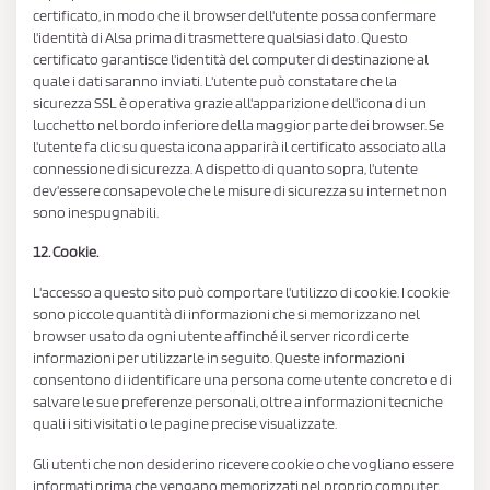
certificato, in modo che il browser dell'utente possa confermare
l'identità di Alsa prima di trasmettere qualsiasi dato. Questo
certificato garantisce l'identità del computer di destinazione al
quale i dati saranno inviati. L'utente può constatare che la
sicurezza SSL è operativa grazie all'apparizione dell'icona di un
lucchetto nel bordo inferiore della maggior parte dei browser. Se
l'utente fa clic su questa icona apparirà il certificato associato alla
connessione di sicurezza. A dispetto di quanto sopra, l'utente
dev'essere consapevole che le misure di sicurezza su internet non
sono inespugnabili.
12. Cookie.
L'accesso a questo sito può comportare l'utilizzo di cookie. I cookie
sono piccole quantità di informazioni che si memorizzano nel
browser usato da ogni utente affinché il server ricordi certe
informazioni per utilizzarle in seguito. Queste informazioni
consentono di identificare una persona come utente concreto e di
salvare le sue preferenze personali, oltre a informazioni tecniche
quali i siti visitati o le pagine precise visualizzate.
Gli utenti che non desiderino ricevere cookie o che vogliano essere
informati prima che vengano memorizzati nel proprio computer,