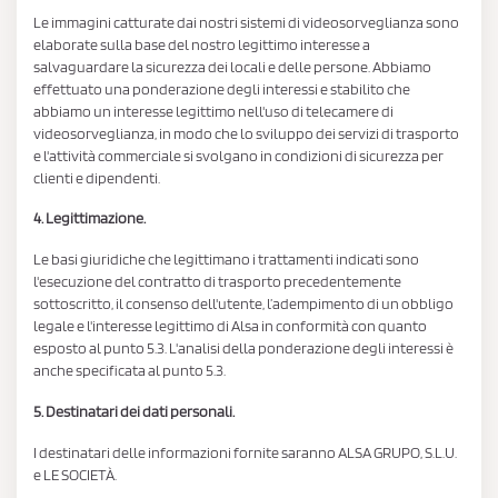
Le immagini catturate dai nostri sistemi di videosorveglianza sono
elaborate sulla base del nostro legittimo interesse a
salvaguardare la sicurezza dei locali e delle persone. Abbiamo
effettuato una ponderazione degli interessi e stabilito che
abbiamo un interesse legittimo nell'uso di telecamere di
videosorveglianza, in modo che lo sviluppo dei servizi di trasporto
e l'attività commerciale si svolgano in condizioni di sicurezza per
clienti e dipendenti.
4. Legittimazione.
Le basi giuridiche che legittimano i trattamenti indicati sono
l'esecuzione del contratto di trasporto precedentemente
sottoscritto, il consenso dell'utente, l’adempimento di un obbligo
legale e l'interesse legittimo di Alsa in conformità con quanto
esposto al punto 5.3. L'analisi della ponderazione degli interessi è
anche specificata al punto 5.3.
5. Destinatari dei dati personali.
I destinatari delle informazioni fornite saranno ALSA GRUPO, S.L.U.
e LE SOCIETÀ.