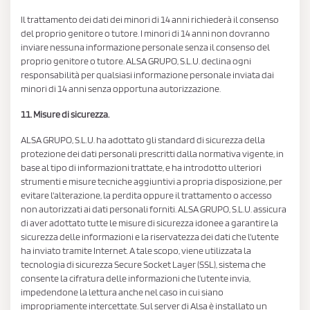
Il trattamento dei dati dei minori di 14 anni richiederà il consenso
del proprio genitore o tutore. I minori di 14 anni non dovranno
inviare nessuna informazione personale senza il consenso del
proprio genitore o tutore. ALSA GRUPO, S.L.U. declina ogni
responsabilità per qualsiasi informazione personale inviata dai
minori di 14 anni senza opportuna autorizzazione.
11. Misure di sicurezza.
ALSA GRUPO, S.L.U. ha adottato gli standard di sicurezza della
protezione dei dati personali prescritti dalla normativa vigente, in
base al tipo di informazioni trattate, e ha introdotto ulteriori
strumenti e misure tecniche aggiuntivi a propria disposizione, per
evitare l'alterazione, la perdita oppure il trattamento o accesso
non autorizzati ai dati personali forniti. ALSA GRUPO, S.L.U. assicura
di aver adottato tutte le misure di sicurezza idonee a garantire la
sicurezza delle informazioni e la riservatezza dei dati che l'utente
ha inviato tramite Internet. A tale scopo, viene utilizzata la
tecnologia di sicurezza Secure Socket Layer (SSL), sistema che
consente la cifratura delle informazioni che l'utente invia,
impedendone la lettura anche nel caso in cui siano
impropriamente intercettate. Sul server di Alsa è installato un