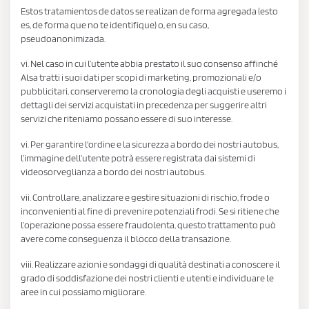
Estos tratamientos de datos se realizan de forma agregada (esto
es, de forma que no te identifique) o, en su caso,
pseudoanonimizada.
vi. Nel caso in cui l’utente abbia prestato il suo consenso affinché
Alsa tratti i suoi dati per scopi di marketing, promozionali e/o
pubblicitari, conserveremo la cronologia degli acquisti e useremo i
dettagli dei servizi acquistati in precedenza per suggerire altri
servizi che riteniamo possano essere di suo interesse.
vi. Per garantire l'ordine e la sicurezza a bordo dei nostri autobus,
l’immagine dell’utente potrà essere registrata dai sistemi di
videosorveglianza a bordo dei nostri autobus.
vii. Controllare, analizzare e gestire situazioni di rischio, frode o
inconvenienti al fine di prevenire potenziali frodi. Se si ritiene che
l’operazione possa essere fraudolenta, questo trattamento può
avere come conseguenza il blocco della transazione.
viii. Realizzare azioni e sondaggi di qualità destinati a conoscere il
grado di soddisfazione dei nostri clienti e utenti e individuare le
aree in cui possiamo migliorare.