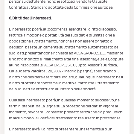
personali dell’utente, nonché sottoscrivendo le Clausole
Contrattuali Standard adottate dalla Commissione Europea.
6. Diritti degli interessati.
L’interessato potrà, all’occorrenza, esercitare i diritti di accesso,
rettifica, rimozione o portabilità dei suoi dati e di limitazione e
opposizione al trattamento, nonché a non essere oggetto di
decisioni basate unicamente sul trattamento automatizzato dei
suoi dati, presentandone richiesta ad ALSA GRUPO, S.L.U. mediante
il nostro indirizzo e-mail creato a tal fine: asesoria@alsa.es, oppure
all’indirizzo postale: ALSA GRUPO, S.L.U., Dpto. Asesoría Jurídica,
Calle Josefa Valcárcel, 20, 28027 Madrid (Spagna), specificando il
diritto che desidera esercitare. Inoltre, qualunque interessato ha il
diritto di ottenere conferma in merito al fatto che il trattamento
dei suoi dati sia effettuato all’interno della società.
Qualsiasi interessato potrà, in qualsiasi momento successivo, nei
termini stabiliti dalla legge sulla protezione dei dati in vigore al
momento, revocare il consenso prestato senza che ciò pregiudichi
in alcun modo la liceità del trattamento realizzato in precedenza.
L’interessato avrà il diritto di presentare una lamentela o un