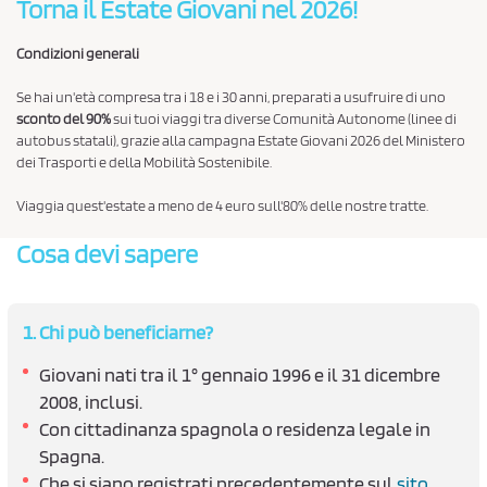
Torna il Estate Giovani nel 2026!
o
i
i
n
s
Condizioni generali
z
i
a
i
Se hai un'età compresa tra i 18 e i 30 anni, preparati a usufruire di uno
g
p
o
sconto del 90%
sui tuoi viaggi tra diverse Comunità Autonome (linee di
e
e
autobus statali), grazie alla campagna Estate Giovani 2026 del Ministero
n
dei Trasporti e della Mobilità Sostenibile.
n
r
i
e
e
V
Viaggia quest'estate a meno de 4 euro sull'80% delle nostre tratte.
r
e
Cosa devi sapere
a
r
l
a
i
n
1. Chi può beneficiarne?
o
Giovani nati tra il 1° gennaio 1996 e il 31 dicembre
J
2008, inclusi.
o
Con cittadinanza spagnola o residenza legale in
v
Spagna.
e
Che si siano registrati precedentemente sul
sito