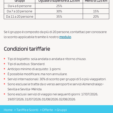
Gruppi
Uguale o superiore a 125 km
Meno di 125 km
Da 4 a 6 persone
25%
Da 7 a 10 persone
30%
15%
Da 11 a 20 persone
35%
20%
Se il gruppo è composto da più di 20 persone, contattaci per conoscere
lo sconto applicabile tramite il nostro
modulo
.
Condizioni tariffarie
Tipi di biglietto: sola andata o andata e ritorno chiuso.
Tipi di autobus: Standard.
Anticipo minimo di acquisto: 1 giorni.
È possibile modificare, ma non annullare.
Servizi internazionali: 30% di sconto per gruppi di 5 o più viaggiatori.
Sono escluse le tratte da o verso aeroporti e servizi Almendralejo-
Sevilla e Sevilla-Mérida.
Sono esclusi i servizi di viaggio nei seguenti giorni: 17/07/2026,
19/07/2026, 31/07/2026, 01/08/2026, 02/08/2026.
Home
Tariffe e Sconti
Offerte
Gruppi