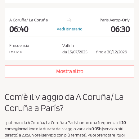
i
s
t
A Coruña/ La Coruña
Paris Aerop-Orly
o
06:40
06:30
Vedi itinerario
e
l
Frecuencia
Valida
a
da
15/07/2025
fino a
30/12/2026
LMXJVSD
P
r
Mostra altro
i
v
a
Com’è il viaggio da A Coruña/ La
c
Coruña a París?
y
P
o
I pullman da A Coruña/ La Coruña a París hanno una frequenza di
10
corse giornaliere
e la durata del viaggio varia da
0:05h
(servizio più
l
diretto) a 23:50h ore (servizio con più fermate). Puoi prenotare i tuoi
i