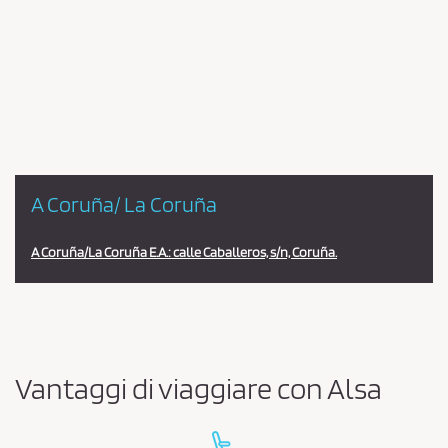
Pareja
en
la
estación
A Coruña/ La Coruña
A Coruña/La Coruña E.A.: calle Caballeros, s/n, Coruña.
Vantaggi di viaggiare con Alsa