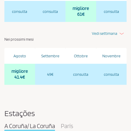
migliore
consulta
consulta
consulta
61€
Vedi settimana
Nei prossimi mesi
Agosto
Settembre
Ottobre
Novembre
migliore
49€
consulta
consulta
41.4€
Estações
A Coruña/ La Coruña
París