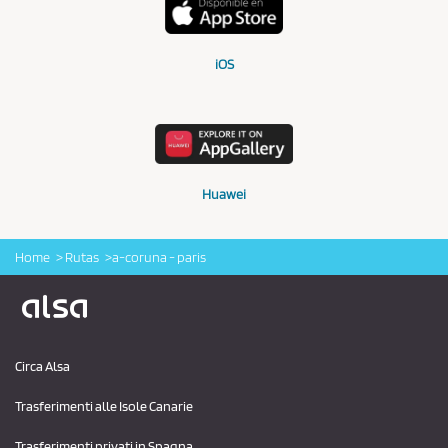
iOS
Huawei
Home
Rutas
a-coruna - paris
Logo Alsa
Circa Alsa
Trasferimenti alle Isole Canarie
Trasferimenti privati ​​in Spagna