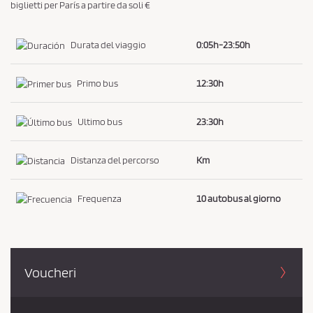
biglietti per París a partire da soli €
c
y
Durata del viaggio
0:05h-23:50h
*
Primo bus
12:30h
Ultimo bus
23:30h
Distanza del percorso
Km
Frequenza
10 autobus al giorno
Voucheri