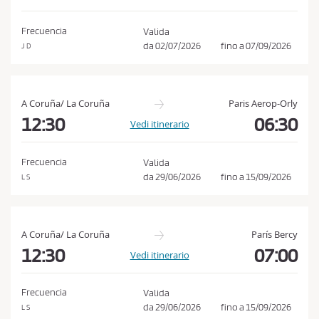
e
C
Frecuencia
Valida
o
da
02/07/2026
fino a
07/09/2026
J D
n
d
i
A Coruña/ La Coruña
Paris Aerop-Orly
z
12:30
06:30
Vedi itinerario
i
o
Frecuencia
Valida
n
da
29/06/2026
fino a
15/09/2026
L S
i
d
i
A Coruña/ La Coruña
París Bercy
A
12:30
07:00
Vedi itinerario
c
q
Frecuencia
Valida
u
da
29/06/2026
fino a
15/09/2026
L S