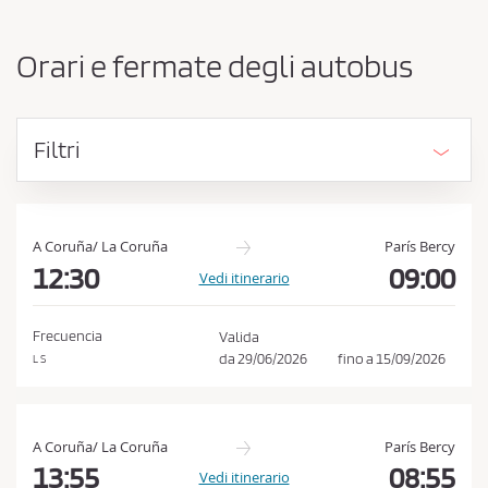
e
e
o
s
r
Orari e fermate degli autobus
i
s
g
a
i
r
n
Filtri
e
i
e
o
d
a
e
c
s
A Coruña/ La Coruña
París Bercy
t
12:30
09:00
c
Vedi itinerario
i
e
n
t
a
Frecuencia
Valida
z
t
da
29/06/2026
fino a
15/09/2026
L S
i
a
o
r
n
e
e
A Coruña/ La Coruña
París Bercy
l
13:55
08:55
Vedi itinerario