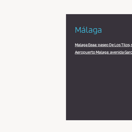
Málaga
Malaga Eeaa: paseo De Los Tilos, 
Aeropuerto Malaga: avenida Garci