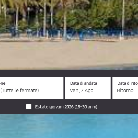
one
Data di andata
Data di rit
 (Tutte le fermate)
Ven., 7 Ago.
Ritorno
Estate giovani 2026 (18-30 anni)
utobus