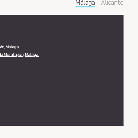
Málaga
Alicante
s/n, Malaga.
a Morato, s/n, Malaga.