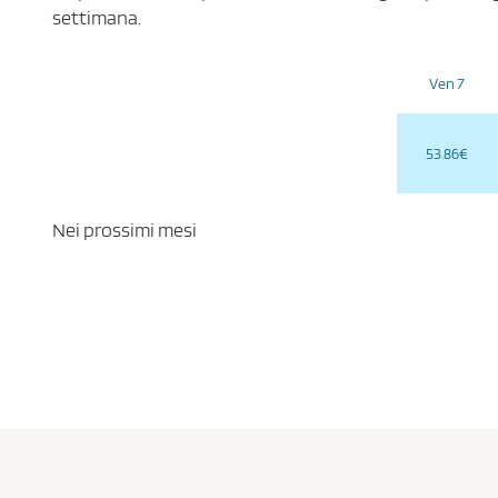
settimana.
Ven 7
53.86€
Nei prossimi mesi