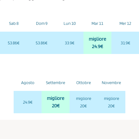
Sab 8
Dom 9
Lun 10
Mar 11
Mer 12
migliore
53.86€
53.86€
33.9€
31.9€
24.9€
Agosto
Settembre
Ottobre
Novembre
migliore
migliore
migliore
24.9€
20€
20€
20€