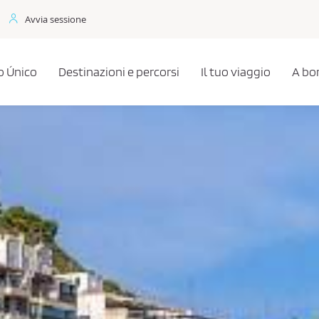
Avvia sessione
 Único
Destinazioni e percorsi
Il tuo viaggio
A bo