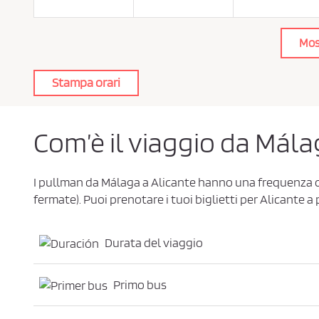
a
c
y
P
Mos
o
l
i
c
Stampa orari
y
*
Com’è il viaggio da Mála
I pullman da Málaga a Alicante hanno una frequenza 
fermate). Puoi prenotare i tuoi biglietti per Alicante a 
Durata del viaggio
Primo bus