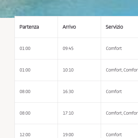
e
t
t
a
r
e
l
Partenza
Arrivo
Servizio
e
C
o
n
d
01:00
09:45
Comfort
i
z
i
o
n
i
01:00
10:10
Comfort,
Comfor
d
i
A
c
q
08:00
16:30
Comfort
u
i
s
t
o
08:00
17:10
Comfort,
Comfor
e
l
a
P
r
i
12:00
19:00
Comfort
v