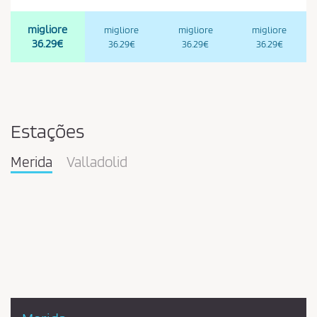
migliore
migliore
migliore
migliore
36.29€
36.29€
36.29€
36.29€
Estações
Merida
Valladolid
Pareja
en
la
estación