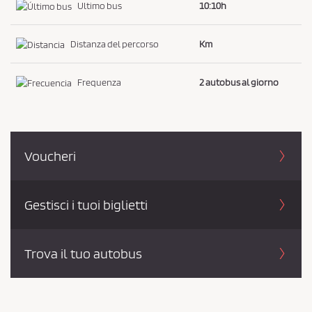
i
Ultimo bus
10:10h
s
t
Distanza del percorso
Km
o
e
Frequenza
2 autobus al giorno
l
a
P
r
Voucheri
i
v
a
Gestisci i tuoi biglietti
c
y
Trova il tuo autobus
P
o
l
i