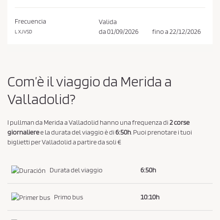
e
C
Frecuencia
Valida
o
da
01/09/2026
fino a
22/12/2026
L XJVSD
n
d
i
Com’è il viaggio da Merida a
z
i
Valladolid?
o
n
I pullman da Merida a Valladolid hanno una frequenza di
2 corse
i
giornaliere
e la durata del viaggio è di
6:50h
. Puoi prenotare i tuoi
biglietti per Valladolid a partire da soli €
d
i
A
Durata del viaggio
6:50h
c
q
Primo bus
10:10h
u