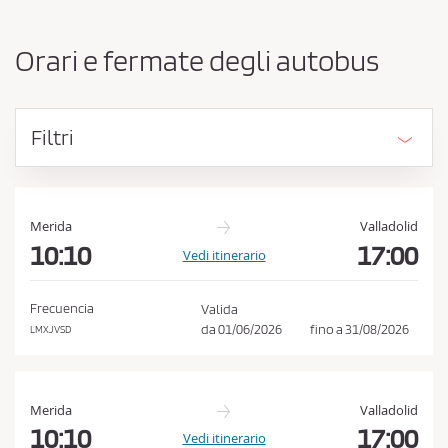
e
e
o
s
r
Orari e fermate degli autobus
i
s
g
a
i
r
n
Filtri
e
i
e
o
d
a
e
c
s
Merida
Valladolid
t
10:10
17:00
c
Vedi itinerario
i
e
n
t
a
Frecuencia
Valida
z
t
da
01/06/2026
fino a
31/08/2026
LMXJVSD
i
a
o
r
n
e
e
Merida
Valladolid
l
10:10
17:00
Vedi itinerario