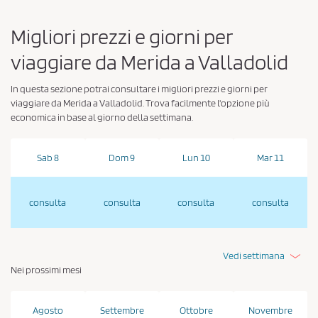
c
Migliori prezzi e giorni per
y
*
viaggiare da Merida a Valladolid
In questa sezione potrai consultare i migliori prezzi e giorni per
viaggiare da Merida a Valladolid. Trova facilmente l'opzione più
economica in base al giorno della settimana.
Sab 8
Dom 9
Lun 10
Mar 11
consulta
consulta
consulta
consulta
Vedi settimana
Nei prossimi mesi
Agosto
Settembre
Ottobre
Novembre