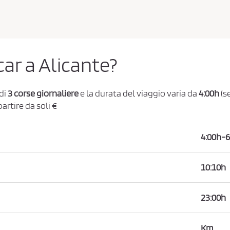
car a Alicante?
di
3 corse giornaliere
e la durata del viaggio varia da
4:00h
(se
partire da soli €
4:00h-6
10:10h
23:00h
Km