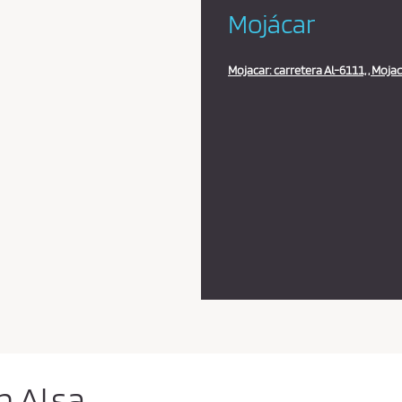
Mojácar
Mojacar: carretera Al-6111, , Mojac
n Alsa