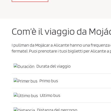
a
c
y
P
o
l
i
c
Com’è il viaggio da Mojá
y
*
I pullman da Mojácar a Alicante hanno una frequenza 
fermate). Puoi prenotare i tuoi biglietti per Alicante a 
Durata del viaggio
Primo bus
Ultimo bus
Distanza del percorso