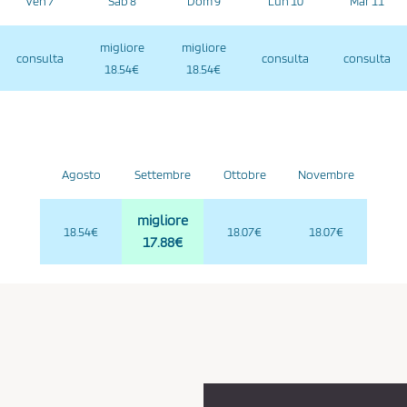
Ven 7
Sab 8
Dom 9
Lun 10
Mar 11
migliore
migliore
consulta
consulta
consulta
18.54€
18.54€
Agosto
Settembre
Ottobre
Novembre
migliore
18.54€
18.07€
18.07€
17.88€