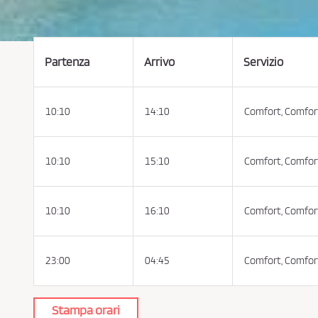
e
t
t
a
r
e
l
Partenza
Arrivo
Servizio
e
C
o
n
d
10:10
14:10
Comfort,
Comfor
i
z
i
o
n
i
10:10
15:10
Comfort,
Comfor
d
i
A
c
q
10:10
16:10
Comfort,
Comfor
u
i
s
t
o
23:00
04:45
Comfort,
Comfor
e
l
a
P
r
i
Stampa orari
v