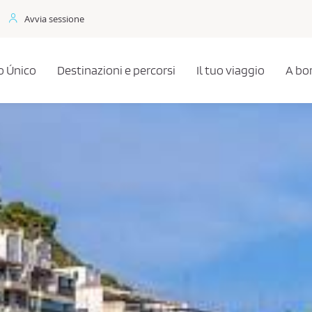
Avvia sessione
 Único
Destinazioni e percorsi
Il tuo viaggio
A bo