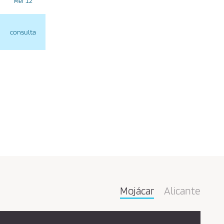
Mer 12
consulta
Mojácar
Alicante