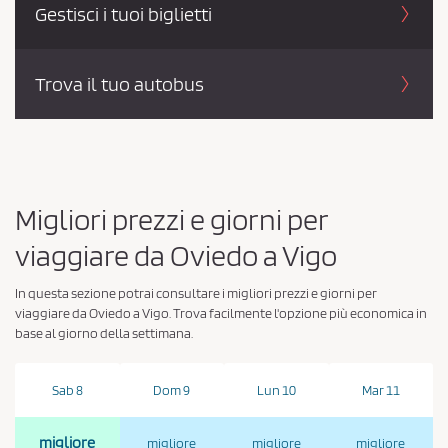
Gestisci i tuoi biglietti
c
y
*
Trova il tuo autobus
Migliori prezzi e giorni per
viaggiare da Oviedo a Vigo
In questa sezione potrai consultare i migliori prezzi e giorni per
viaggiare da Oviedo a Vigo. Trova facilmente l'opzione più economica in
base al giorno della settimana.
Sab 8
Dom 9
Lun 10
Mar 11
migliore
migliore
migliore
migliore