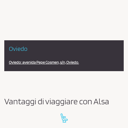
en
la
estación
Oviedo
Oviedo: avenida Pepe Cosmen, s/n, Oviedo.
Vantaggi di viaggiare con Alsa