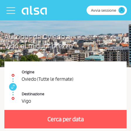
Skip to Main Content
Avvia sessione
Toggle navigation
Autobus da Oviedo a
Vigo, al miglior prezzo
Origine
Oviedo (Tutte le fermate)
S
c
Destinazione
a
Vigo
m
È
b
n
i
Cerca per data
e
a
r
c