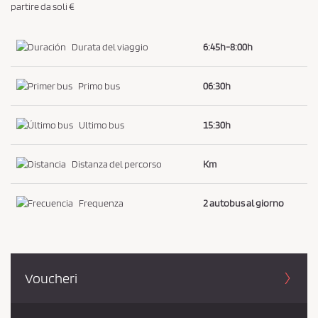
i
partire da soli €
s
t
Durata del viaggio
6:45h-8:00h
o
e
Primo bus
06:30h
l
a
Ultimo bus
15:30h
P
r
Distanza del percorso
Km
i
v
Frequenza
2 autobus al giorno
a
c
y
P
Voucheri
o
l
i