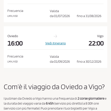
e
C
Frecuencia
Valida
o
da
01/07/2026
fino a
31/08/2026
LMXJVSD
n
d
i
Oviedo
Vigo
z
16:00
22:00
Vedi itinerario
i
o
Frecuencia
Valida
n
da
01/09/2026
fino a
30/12/2026
LMXJVSD
i
d
i
Com’è il viaggio da Oviedo a Vigo?
A
c
I pullman da Oviedo a Vigo hanno una frequenza di
2 corse giornaliere
e
q
la durata del viaggio varia da
6:45h
(servizio più diretto) a 8:00h ore
u
(servizio con più fermate). Puoi prenotare i tuoi biglietti per Vigo a