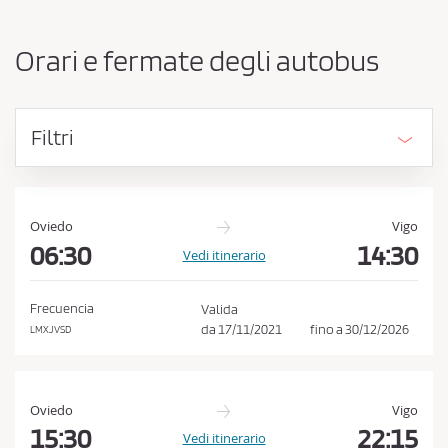
e
e
o
s
r
Orari e fermate degli autobus
i
s
g
a
i
r
n
Filtri
e
i
e
o
d
a
e
c
s
Oviedo
Vigo
t
06:30
14:30
c
Vedi itinerario
i
e
n
t
a
Frecuencia
Valida
z
t
da
17/11/2021
fino a
30/12/2026
LMXJVSD
i
a
o
r
n
e
e
Oviedo
Vigo
l
15:30
22:15
Vedi itinerario