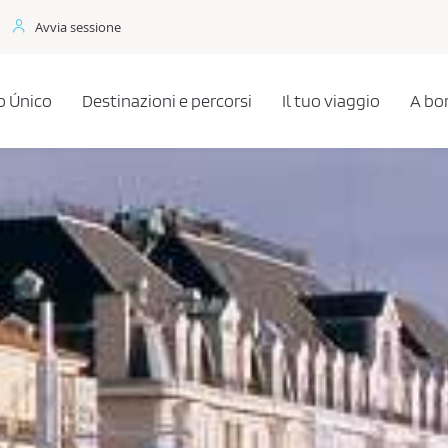
Avvia sessione
 Único
Destinazioni e percorsi
Il tuo viaggio
A bo