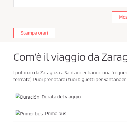
a
c
y
P
Mos
o
l
i
c
Stampa orari
y
*
Com’è il viaggio da Zar
I pullman da Zaragoza a Santander hanno una freque
fermate). Puoi prenotare i tuoi biglietti per Santander 
Durata del viaggio
Primo bus