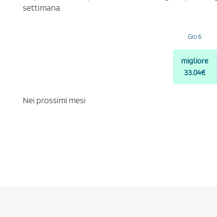
settimana.
Gio 6
migliore
33.04€
Nei prossimi mesi