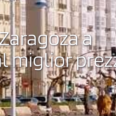
Zaragoza a
l miglior prez