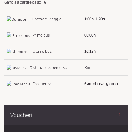
Gandia a partire da soli €
c
y
Durata del viaggio
1:00h-1:20h
*
Primo bus
08:00h
Ultimo bus
16:15h
Distanza del percorso
Km
Frequenza
6 autobus al giorno
Voucheri