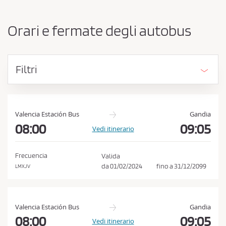
e
e
o
s
r
Orari e fermate degli autobus
i
s
g
a
i
r
n
Filtri
e
i
e
o
d
a
e
c
s
Valencia Estación Bus
Gandia
t
08:00
09:05
c
Vedi itinerario
i
e
n
t
a
Frecuencia
Valida
z
t
da
01/02/2024
fino a
31/12/2099
LMXJV
i
a
o
r
n
e
e
Valencia Estación Bus
Gandia
l
08:00
09:05
Vedi itinerario