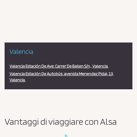
en
la
estación
Valencia
Valencia Estación De Ave: Carrer De Bailen S/n, , Valencia.
Valencia Estación De Autobús: avenida Menendez Pidal, 13,
Valencia.
Vantaggi di viaggiare con Alsa