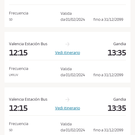
e
C
Frecuencia
Valida
o
da
01/02/2024
fino a
31/12/2099
SD
n
d
i
Valencia Estación Bus
Gandia
z
12:15
13:35
Vedi itinerario
i
o
Frecuencia
Valida
n
da
01/02/2024
fino a
31/12/2099
LMXJV
i
d
i
Valencia Estación Bus
Gandia
A
12:15
13:35
Vedi itinerario
c
q
Frecuencia
Valida
u
da
01/02/2024
fino a
31/12/2099
SD