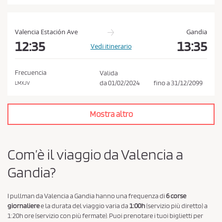
i
s
t
Valencia Estación Ave
Gandia
o
12:35
13:35
Vedi itinerario
e
l
Frecuencia
Valida
a
da
01/02/2024
fino a
31/12/2099
LMXJV
P
r
Mostra altro
i
v
a
Com’è il viaggio da Valencia a
c
Gandia?
y
P
o
I pullman da Valencia a Gandia hanno una frequenza di
6 corse
giornaliere
e la durata del viaggio varia da
1:00h
(servizio più diretto) a
l
1:20h ore (servizio con più fermate). Puoi prenotare i tuoi biglietti per
i