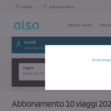
Skip to Main Content
Italiano
Assistenza clienti
Verano Joven
Abono
Accedi
Acquista il tuo voucher e approfitta degli sconti!
Avvia sessi
Origine
Abbonamento 10 viaggi 2026.