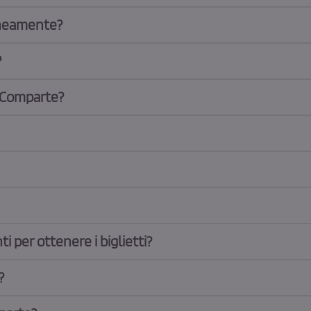
aneamente?
?
o Comparte?
i per ottenere i biglietti?
?