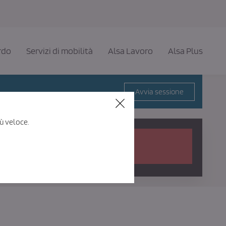
rdo
Servizi di mobilità
Alsa Lavoro
Alsa Plus
Avvia sessione
Chiudi
ù veloce.