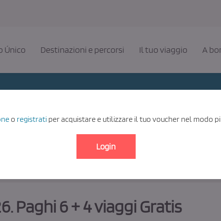
 Único
Destinazioni e percorsi
Il tuo viaggio
A bo
one
o
registrati
per acquistare e utilizzare il tuo voucher nel modo pi
Destinazione
Login
 Paghi 6 + 4 viaggi Gratis