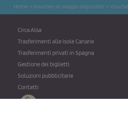
Home
Voucheri di viaggio disponibili
Vouche
Circa Alsa
Trasferimenti alle Isole Canarie
Trasferimenti privati ​​in Spagna
Gestione dei biglietti
Soluzioni pubblicitarie
Contatti