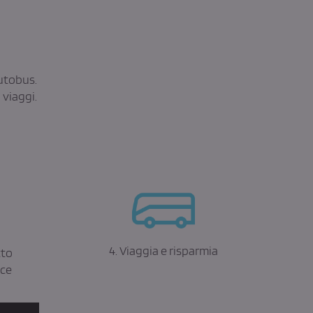
autobus.
 viaggi.
4. Viaggia e risparmia
tto
ice