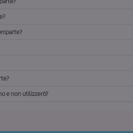
parte?
e?
Comparte?
rte?
no e non utilizzerò?