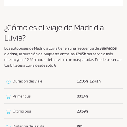
í
t
i
c
¿Cómo es el viaje de Madrid a
a
Llivia?
d
e
Los autobuses de Madrid a Llivia tienen una frecuencia de
3 servicios
p
diarios
y la duración del viaje está entre las
12:05h
del servicio más
r
directo y las 12:41h horas del servicio con más paradas. Puedes reservar
tus billetes a Llivia desde solo €
i
v
Duración del viaje
12:05h-12:41h
a
c
i
Primer bus
00:14h
d
a
Último bus
23:59h
d
*
Distancia de la ruta
Km