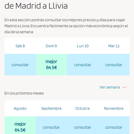
de Madrid a Llivia
En esta sección podrás consultar los mejores precios y días para viajar
Madrid a Llivia. Encuentra fácilmente la opción más económica según el
día de la semana
Sáb 8
Dom 9
Lun 10
Mar 11
mejor
consultar
consultar
consultar
64.5€
Ver semana
En los próximos meses
Agosto
Septiembre
Octubre
Noviembre
mejor
consultar
consultar
consultar
64.5€