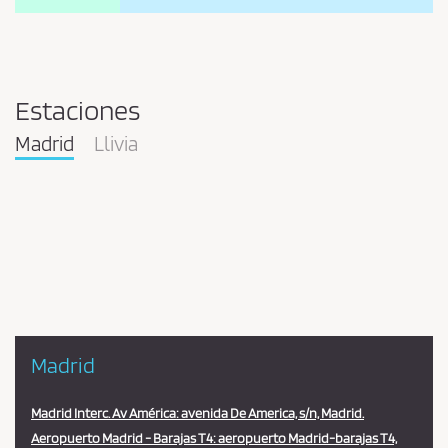
Estaciones
Madrid
Llivia
Pareja
en
la
estación
Madrid
Madrid Interc. Av América: avenida De America, s/n, Madrid.
Aeropuerto Madrid - Barajas T4: aeropuerto Madrid-barajas T4,