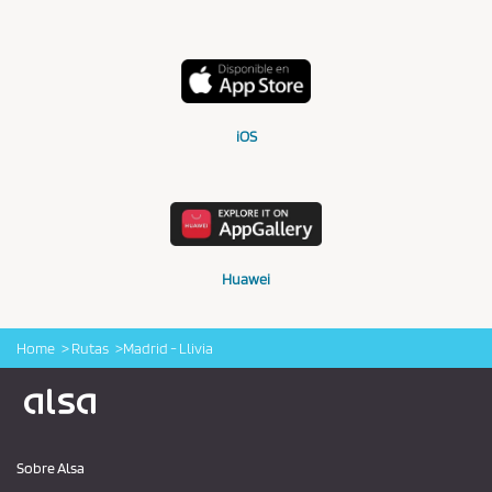
iOS
Huawei
Home
Rutas
Madrid - Llivia
Logo Alsa
Sobre Alsa