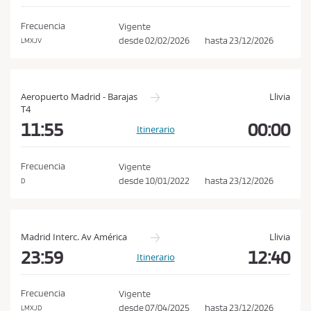
i
o
Frecuencia
Vigente
desde
02/02/2026
hasta
23/12/2026
n
LMXJV
e
s
d
Aeropuerto Madrid - Barajas
Llivia
T4
e
11:55
00:00
Itinerario
c
o
Frecuencia
Vigente
m
desde
10/01/2022
hasta
23/12/2026
D
p
r
a
Madrid Interc. Av América
Llivia
y
23:59
12:40
Itinerario
p
o
Frecuencia
l
Vigente
desde
07/04/2025
hasta
23/12/2026
LMXJD