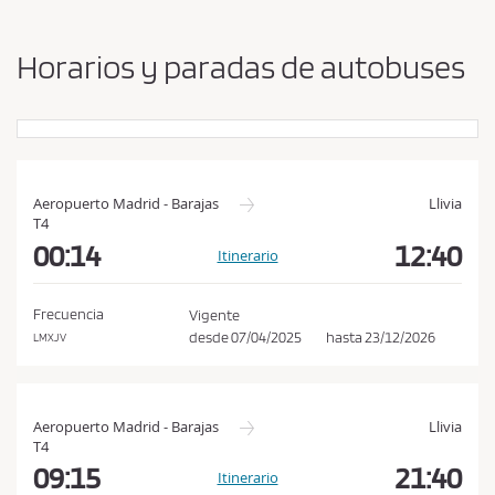
b
s
i
a
a
Horarios y paradas de autobuses
r
c
o
e
r
p
i
g
t
e
a
n
Aeropuerto Madrid - Barajas
Llivia
r
T4
y
l
00:14
12:40
d
Itinerario
e
a
s
s
t
Frecuencia
Vigente
c
i
desde
07/04/2025
hasta
23/12/2026
LMXJV
n
o
o
n
d
Aeropuerto Madrid - Barajas
Llivia
T4
i
09:15
21:40
c
Itinerario