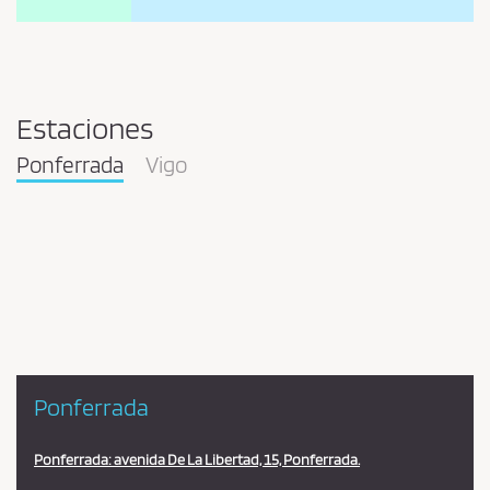
Estaciones
Ponferrada
Vigo
Pareja
en
la
estación
Ponferrada
Ponferrada: avenida De La Libertad, 15, Ponferrada.