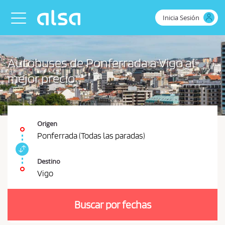
Saltar al contenido principal
Inicia Sesión
Toggle navigation
Autobuses de Ponferrada a Vigo al
mejor precio
Origen
Ponferrada (Todas las paradas)
I
n
Destino
t
Vigo
e
D
r
e
c
Buscar por fechas
b
a
m
e