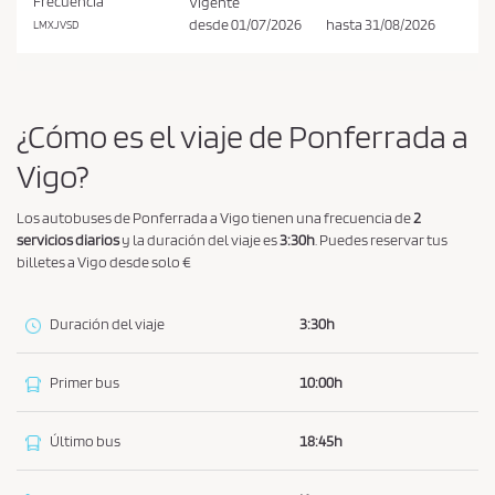
Frecuencia
Vigente
i
desde
01/07/2026
hasta
31/08/2026
LMXJVSD
o
n
e
s
¿Cómo es el viaje de Ponferrada a
d
Vigo?
e
c
Los autobuses de Ponferrada a Vigo tienen una frecuencia de
2
o
servicios diarios
y la duración del viaje es
3:30h
. Puedes reservar tus
billetes a Vigo desde solo €
m
p
r
Duración del viaje
3:30h
a
y
Primer bus
10:00h
p
o
Último bus
18:45h
l