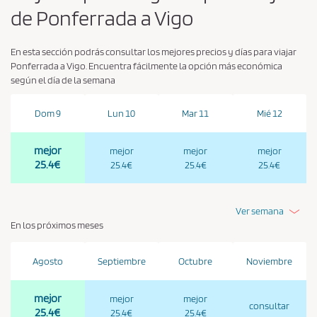
de Ponferrada a Vigo
En esta sección podrás consultar los mejores precios y días para viajar
Ponferrada a Vigo. Encuentra fácilmente la opción más económica
según el día de la semana
Dom 9
Lun 10
Mar 11
Mié 12
mejor
mejor
mejor
mejor
25.4€
25.4€
25.4€
25.4€
Ver semana
En los próximos meses
Agosto
Septiembre
Octubre
Noviembre
mejor
mejor
mejor
consultar
25.4€
25.4€
25.4€