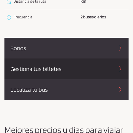
í
Distancia de la ruta
Km
t
i
Frecuencia
2 buses diarios
c
a
d
e
Bonos
p
r
Gestiona tus billetes
i
v
a
Localiza tu bus
c
i
d
a
d
Mejores precios y días para viajar
*