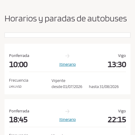
b
s
i
a
a
Horarios y paradas de autobuses
r
c
o
e
r
p
i
g
t
e
a
n
Ponferrada
Vigo
r
y
10:00
13:30
Itinerario
l
d
e
a
s
Frecuencia
Vigente
s
t
desde
01/07/2026
hasta
31/08/2026
LMXJVSD
c
i
n
o
o
n
Ponferrada
Vigo
d
18:45
22:15
Itinerario
i
c