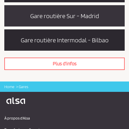
o
a
n
t
Gare routière Sur - Madrid
i
d
o
i
n
t
Gare routière Intermodal - Bilbao
i
o
n
s
Plus d’infos
d
e
v
Home
Gares
Logo Alsa
e
n
t
e
À propos d'Alsa
e