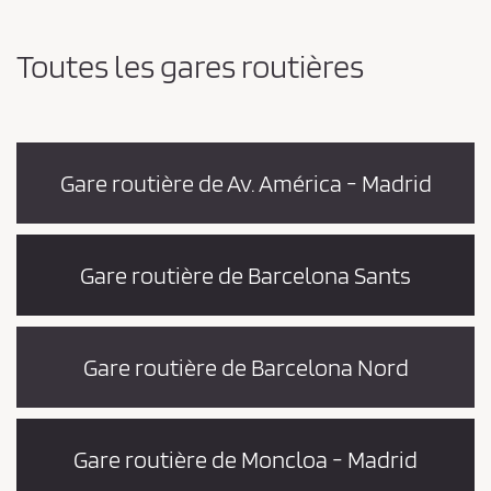
n
d
g
e
e
Toutes les gares routières
r
v
l
e
’
z
o
r
a
i
Gare routière de Av. América - Madrid
c
g
c
i
e
n
e
Gare routière de Barcelona Sants
p
e
t
t
e
l
a
r
Gare routière de Barcelona Nord
d
l
e
e
s
t
s
Gare routière de Moncloa - Madrid
i
c
n