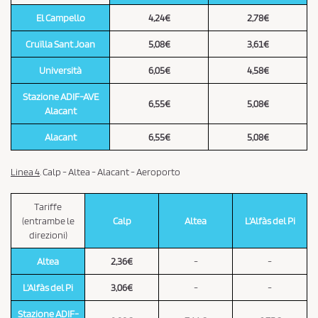
El Campello
4,24€
2,78€
Cruïlla Sant Joan
5,08€
3,61€
Università
6,05€
4,58€
Stazione ADIF-AVE
6,55€
5,08€
Alacant
Alacant
6,55€
5,08€
Linea 4
. Calp - Altea - Alacant - Aeroporto
Tariffe
(entrambe le
Calp
Altea
L'Alfàs del Pi
direzioni)
Altea
2,36€
-
-
L'Alfàs del Pi
3,06€
-
-
Stazione ADIF-