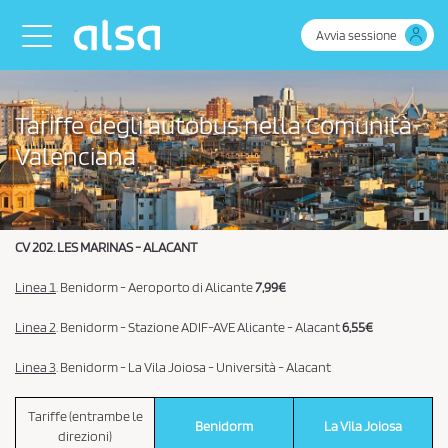
Skip to Main Content
Toggle navigation
Avvia sessione
Tariffe degli autobus nella Comunità
Valenciana
CV 202. LES MARINAS - ALACANT
Linea 1
. Benidorm - Aeroporto di Alicante
7,99€
Linea 2
. Benidorm - Stazione ADIF-AVE Alicante - Alacant
6,55€
Linea 3
. Benidorm - La Vila Joiosa - Università - Alacant
Tariffe (entrambe le
Benidorm
La Vila Joiosa
direzioni)