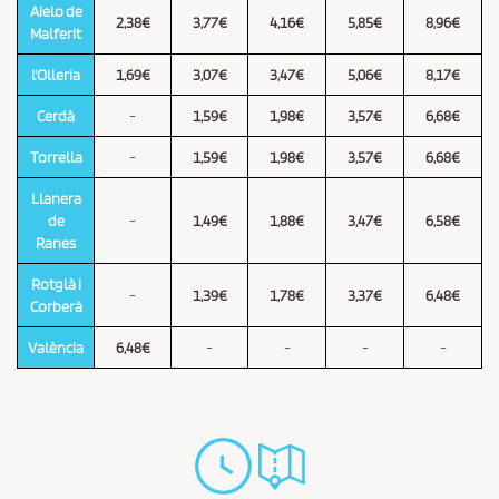
Aielo de
2,38€
3,77€
4,16€
5,85€
8,96€
Malferit
l'Olleria
1,69€
3,07€
3,47€
5,06€
8,17€
Cerdà
-
1,59€
1,98€
3,57€
6,68€
Torrella
-
1,59€
1,98€
3,57€
6,68€
Llanera
de
-
1,49€
1,88€
3,47€
6,58€
Ranes
Rotglà i
-
1,39€
1,78€
3,37€
6,48€
Corberà
València
6,48€
-
-
-
-