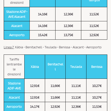
Gorgos
direzioni)
Stazione ADIF-
14,16€
12,36€
11,52€
AVE Alacant
Alacant
14,16€
12,36€
11,52€
Aeroporto
15,42€
13,75€
12,92€
Linea 7
.
Xàbia - Benitachell - Teulada - Benissa - Alacant - Aeroporto
Tariffe
(entrambe
Benitachel
Xàbia
Teulada
Benissa
le
l
direzioni)
Stazione
12,91€
11,66€
11,11€
10,27€
ADIF-AVE
Alacant
12,91€
11,66€
11,11€
10,27€
Aeroporto
14,17€
12,92€
12,36€
11,53€