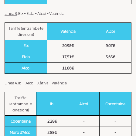
Linea 3
. Elx - Elda - Alcoi - València
Tariffe (entrambe le
València
Alcoi
direzioni)
Elx
20,98€
9,07€
Elda
17,51€
5,65€
Alcoi
11,86€
-
Linea 4
. Ibi - Alcoi - Xàtiva - València
Tariffe
(entrambe le
Ibi
Alcoi
Cocentaina
direzioni)
Cocentaina
2,28€
-
-
Muro d'Alcoi
2,88€
-
-