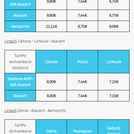
9,80€
7,44€
6,75€
AVE Alacant
Alacant
9,80€
7,44€
6,75€
Aeroporto
11,11€
8,75€
8,06€
Linea 5
. Callosa - La Nucia - Alacant
Tariffe
(entrambe le
Callosa
Polop
La Nucia
direzioni)
Stazione ADIF-
8,00€
7,44€
7,15€
AVE Alacant
Alacant
8,00€
7,44€
7,15€
Linea 6
.
Dénia - Alacant - Aeroporto
Tariffe
Gata de
(entrambe le
Dénia
Pedreguer