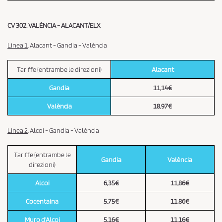
CV 302. VALÈNCIA - ALACANT/ELX
Linea 1
. Alacant - Gandia - València
Tariffe (entrambe le direzioni)
Alacant
Gandia
11,14€
València
18,97€
Linea 2
. Alcoi - Gandia - València
Tariffe (entrambe le
Gandia
València
direzioni)
Alcoi
6,35€
11,86€
Cocentaina
5,75€
11,86€
Muro d'Alcoi
5,16€
11,16€