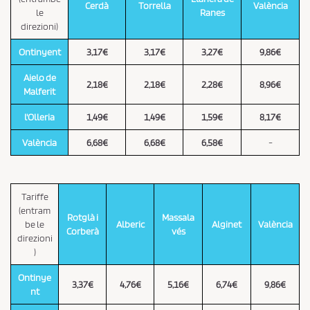
Cerdà
Torrella
València
le
Ranes
direzioni)
Ontinyent
3,17€
3,17€
3,27€
9,86€
Aielo de
2,18€
2,18€
2,28€
8,96€
Malferit
l'Olleria
1,49€
1,49€
1,59€
8,17€
València
6,68€
6,68€
6,58€
-
Tariffe
(entram
Rotglà i
Massala
be le
Alberic
Alginet
València
Corberà
vés
direzioni
)
Ontinye
3,37€
4,76€
5,16€
6,74€
9,86€
nt