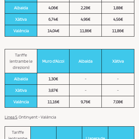
Albaida
4,06€
2,28€
1,88€
Xàtiva
6,74€
4,96€
4,56€
València
14,04€
11,86€
11,86€
Tariffe
(entrambe le
Muro d'Alcoi
Albaida
Xàtiva
direzioni)
Albaida
1,30€
-
-
Xàtiva
3,87€
-
-
València
11,16€
9,76€
7,08€
Linea 5
. Ontinyent - València
Tariffe
(entrambe
Llanera de