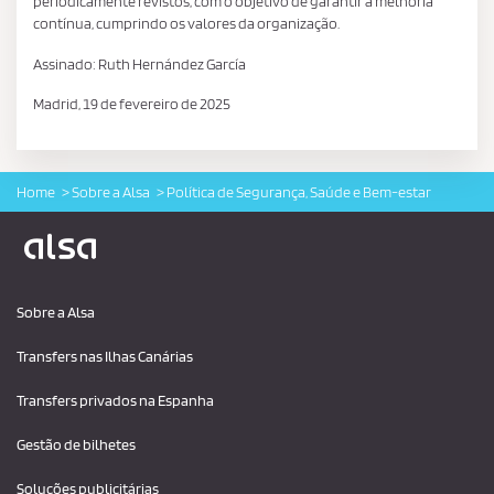
periodicamente revistos, com o objetivo de garantir a melhoria
contínua, cumprindo os valores da organização.
Assinado: Ruth Hernández García
Madrid, 19 de fevereiro de 2025
Home
Sobre a Alsa
Política de Segurança, Saúde e Bem-estar
Logo Alsa
Sobre a Alsa
Transfers nas Ilhas Canárias
Transfers privados na Espanha
Gestão de bilhetes
Soluções publicitárias