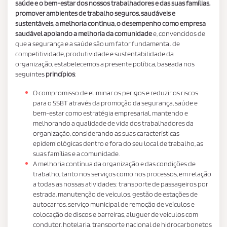
saúde e o bem-estar dos nossos trabalhadores e das suas famílias,
promover ambientes de trabalho seguros, saudáveis e
sustentáveis, a melhoria contínua, o desempenho como empresa
saudável apoiando a melhoria da comunidade
e, convencidos de
que a segurança e a saúde são um fator fundamental de
competitividade, produtividade e sustentabilidade da
organização, estabelecemos a presente política, baseada nos
seguintes
princípios
:
O compromisso de eliminar os perigos e reduzir os riscos
para o SSBT através da promoção da segurança, saúde e
bem-estar como estratégia empresarial, mantendo e
melhorando a qualidade de vida dos trabalhadores da
organização, considerando as suas características
epidemiológicas dentro e fora do seu local de trabalho, as
suas famílias e a comunidade.
A melhoria contínua da organização e das condições de
trabalho, tanto nos serviços como nos processos, em relação
a todas as nossas atividades: transporte de passageiros por
estrada, manutenção de veículos, gestão de estações de
autocarros, serviço municipal de remoção de veículos e
colocação de discos e barreiras, aluguer de veículos com
condutor, hotelaria, transporte nacional de hidrocarbonetos