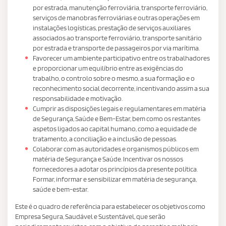
por estrada, manutenção ferroviária, transporte ferroviário,
serviços de manobras ferroviárias e outras operações em
instalações logísticas, prestação de serviços auxiliares
associados ao transporte ferroviário, transporte sanitário
por estrada e transporte de passageiros por via marítima.
Favorecer um ambiente participativo entre os trabalhadores
e proporcionar um equilíbrio entre as exigências do
trabalho, o controlo sobre o mesmo, a sua formação e o
reconhecimento social decorrente, incentivando assim a sua
responsabilidade e motivação.
Cumprir as disposições legais e regulamentares em matéria
de Segurança, Saúde e Bem-Estar, bem como os restantes
aspetos ligados ao capital humano, como a equidade de
tratamento, a conciliação e a inclusão de pessoas.
Colaborar com as autoridades e organismos públicos em
matéria de Segurança e Saúde. Incentivar os nossos
fornecedores a adotar os princípios da presente política.
Formar, informar e sensibilizar em matéria de segurança,
saúde e bem-estar.
Este é o quadro de referência para estabelecer os objetivos como
Empresa Segura, Saudável e Sustentável, que serão